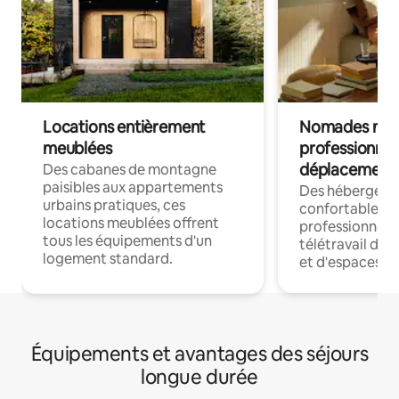
Locations entièrement
Nomades num
meublées
professionnel
déplacement
Des cabanes de montagne
paisibles aux appartements
Des hébergem
urbains pratiques, ces
confortables p
locations meublées offrent
professionnels
tous les équipements d'un
télétravail dis
logement standard.
et d'espaces de
Équipements et avantages des séjours
longue durée