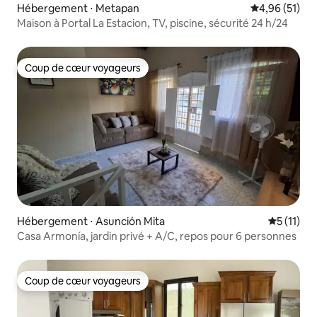
Hébergement ⋅ Metapan
Évaluation mo
4,96 (51)
Maison à Portal La Estacion, TV, piscine, sécurité 24 h/24
Coup de cœur voyageurs
Coup de cœur voyageurs
Hébergement ⋅ Asunción Mita
Évaluatio
5 (11)
Casa Armonía, jardin privé + A/C, repos pour 6 personnes
Coup de cœur voyageurs
Coup de cœur voyageurs