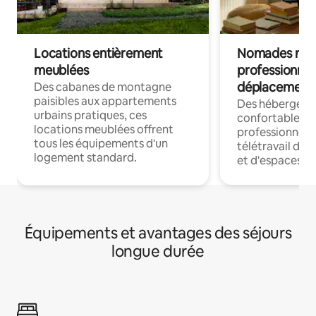
Locations entièrement
Nomades num
meublées
professionnel
déplacement
Des cabanes de montagne
paisibles aux appartements
Des hébergem
urbains pratiques, ces
confortables p
locations meublées offrent
professionnels
tous les équipements d'un
télétravail dis
logement standard.
et d'espaces de
Équipements et avantages des séjours
longue durée