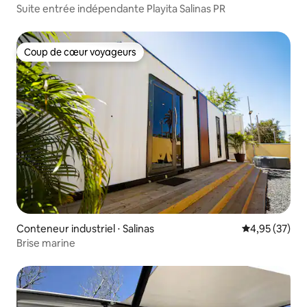
Suite entrée indépendante Playita Salinas PR
Coup de cœur voyageurs
Coup de cœur voyageurs
Conteneur industriel ⋅ Salinas
Évaluation mo
4,95 (37)
Brise marine