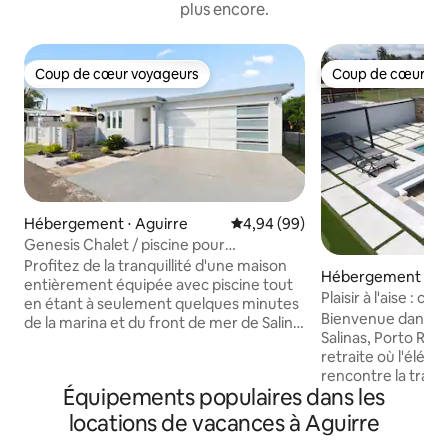
plus encore.
Coup de cœur voyageurs
Coup de cœur vo
Coup de cœur voyageurs
Coup de cœur vo
Hébergement ⋅ Aguirre
Évaluation moyenne sur la base
4,94 (99)
Genesis Chalet / piscine pour
8 personnes à Salinas – Wi-Fi, énergie
Profitez de la tranquillité d'une maison
Hébergement ⋅ Sa
solaire
entièrement équipée avec piscine tout
Plaisir à l'aise : c
en étant à seulement quelques minutes
| Recharge
Bienvenue dans v
de la marina et du front de mer de Salina.
Salinas, Porto Rico. Offrez-vous u
Cette maison peut accueillir
retraite où l'élég
confortablement 8 personnes et
rencontre la tranqu
dispose d'une cuisine entièrement
Équipements populaires dans les
une sécurité tota
équipée, d'un abri auto et d'un espace
adaptés aux famil
pour ranger les jet-skis. Notre
locations de vacances à Aguirre
pleine de charme, 
emplacement central offre un accès