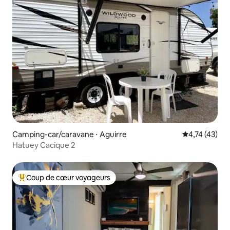
Camping-car/caravane ⋅ Aguirre
Évaluation mo
4,74 (43)
Hatuey Cacique 2
Coup de cœur voyageurs
Coups de cœur voyageurs les plus appréciés