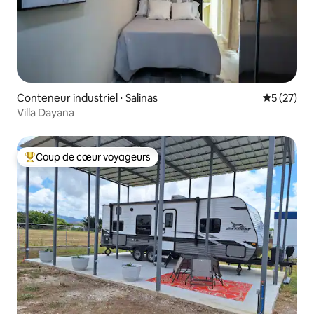
Conteneur industriel ⋅ Salinas
Évaluation
5 (27)
Villa Dayana
Coup de cœur voyageurs
Coups de cœur voyageurs les plus appréciés