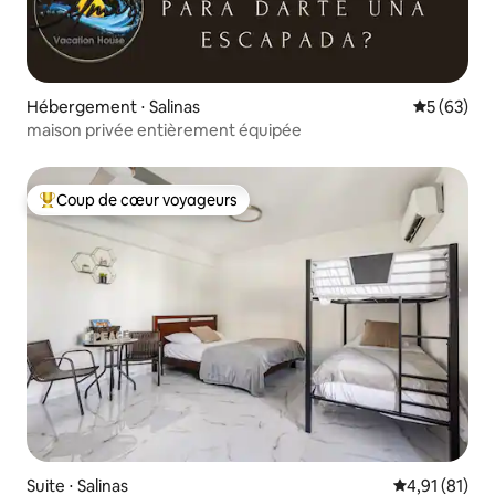
Hébergement ⋅ Salinas
Évaluation
5 (63)
maison privée entièrement équipée
Coup de cœur voyageurs
Coups de cœur voyageurs les plus appréciés
Suite ⋅ Salinas
Évaluation mo
4,91 (81)