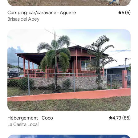
Camping-car/caravane ⋅ Aguirre
Évaluatio
5 (5)
Brisas del Abey
Hébergement ⋅ Coco
Évaluation mo
4,79 (85)
La Casita Local