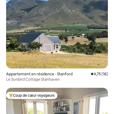
Appartement en résidence ⋅ Stanford
Évaluation mo
4,75 (16)
Le Sunbird Cottage Stanhaven
Coup de cœur voyageurs
Coups de cœur voyageurs les plus appréciés