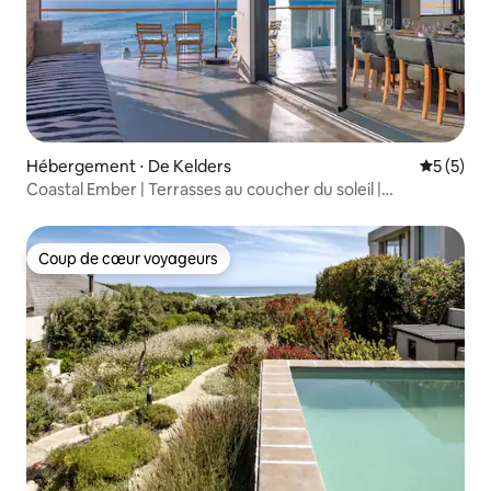
Hébergement ⋅ De Kelders
Évaluatio
5 (5)
Coastal Ember | Terrasses au coucher du soleil |
Observation des baleines
Coup de cœur voyageurs
Coup de cœur voyageurs