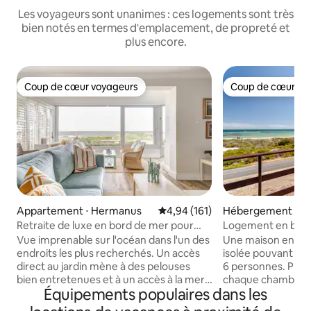
Les voyageurs sont unanimes : ces logements sont très
bien notés en termes d'emplacement, de propreté et
plus encore.
Coup de cœur voyageurs
Coup de cœur vo
Coup de cœur voyageurs
Coup de cœur vo
Appartement ⋅ Hermanus
Évaluation moyenne sur la base 
4,94 (161)
Hébergement ⋅ Pe
h
Retraite de luxe en bord de mer pour
Logement en bord
deux
l'océan
Vue imprenable sur l'océan dans l'un des
Une maison en bor
endroits les plus recherchés. Un accès
isolée pouvant accu
direct au jardin mène à des pelouses
6 personnes. Profi
bien entretenues et à un accès à la mer.
chaque chambre. C
Équipements populaires dans les
Le centre-ville se trouve à quelques
époustouflants su
minutes en voiture ou à quelques pas, et
promenades sur la 