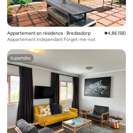
Appartement en résidence ⋅ Bredasdorp
Évaluation mo
4,86 (58)
Appartement indépendant Forget-me-not
Superhôte
Superhôte