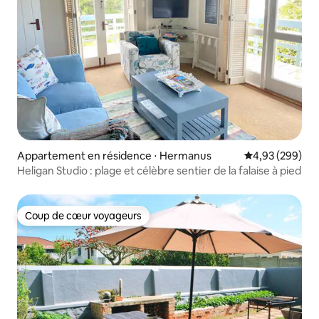
Appartement en résidence ⋅ Hermanus
Évaluation moy
4,93 (299)
Heligan Studio : plage et célèbre sentier de la falaise à pied
Coup de cœur voyageurs
Coup de cœur voyageurs