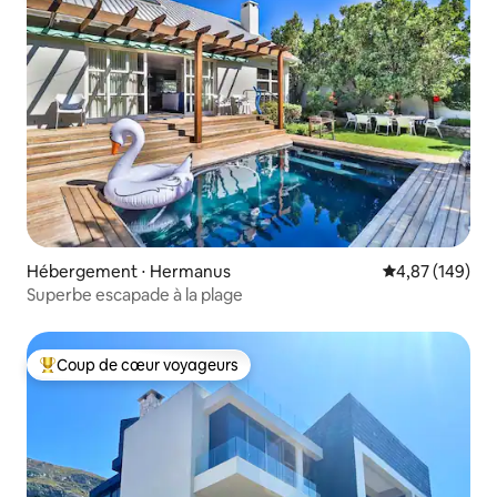
Hébergement ⋅ Hermanus
Évaluation moy
4,87 (149)
Superbe escapade à la plage
Coup de cœur voyageurs
Coups de cœur voyageurs les plus appréciés