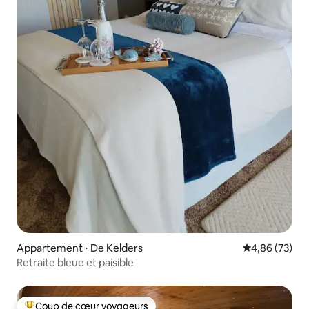
Appartement ⋅ De Kelders
Évaluation mo
4,86 (73)
Retraite bleue et paisible
Coup de cœur voyageurs