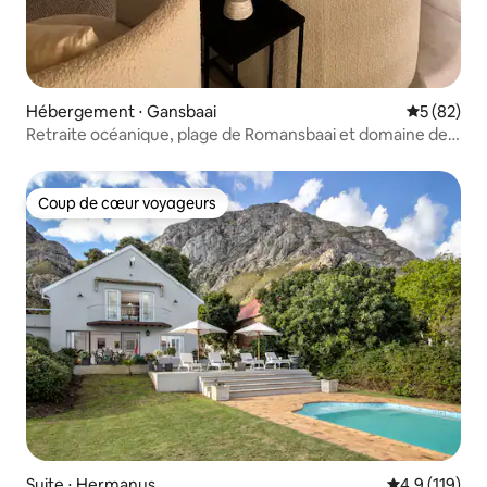
Hébergement ⋅ Gansbaai
Évaluation
5 (82)
Retraite océanique, plage de Romansbaai et domaine de
Fynbos
Coup de cœur voyageurs
Coup de cœur voyageurs
Suite ⋅ Hermanus
Évaluation mo
4,9 (119)