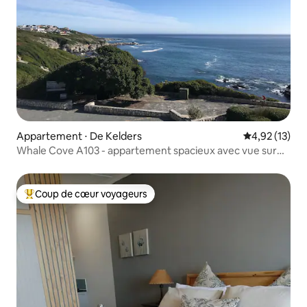
Appartement ⋅ De Kelders
Évaluation mo
4,92 (13)
Whale Cove A103 - appartement spacieux avec vue sur
l'océan
Coup de cœur voyageurs
Coups de cœur voyageurs les plus appréciés