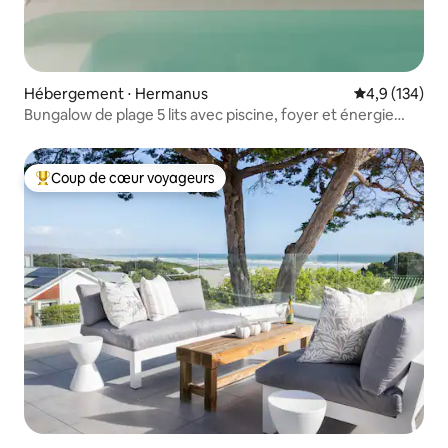
Hébergement ⋅ Hermanus
Évaluation mo
4,9 (134)
Bungalow de plage 5 lits avec piscine, foyer et énergie
solaire
Coup de cœur voyageurs
Coups de cœur voyageurs les plus appréciés