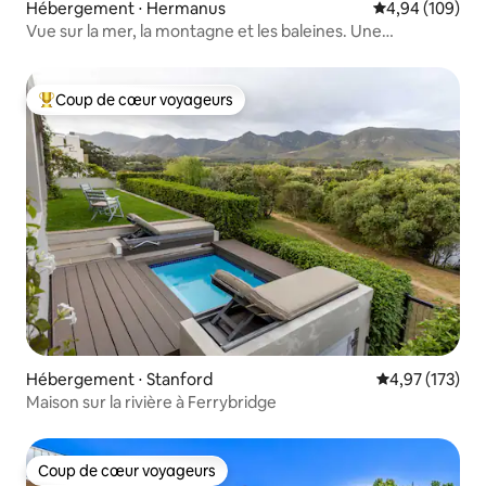
Hébergement ⋅ Hermanus
Évaluation moy
4,94 (109)
Vue sur la mer, la montagne et les baleines. Une
promenade jusqu'à la plage.
Coup de cœur voyageurs
Coups de cœur voyageurs les plus appréciés
Hébergement ⋅ Stanford
Évaluation moy
4,97 (173)
Maison sur la rivière à Ferrybridge
Coup de cœur voyageurs
Coup de cœur voyageurs