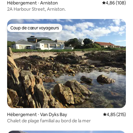
Hébergement ⋅ Arniston
Évaluation moy
4,86 (108)
2A Harbour Street, Arniston.
Coup de cœur voyageurs
Coup de cœur voyageurs
Hébergement ⋅ Van Dyks Bay
Évaluation moy
4,85 (215)
Chalet de plage familial au bord de la mer