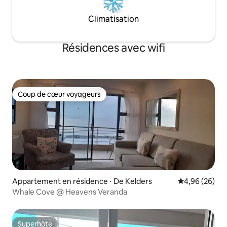
Climatisation
Résidences avec wifi
Coup de cœur voyageurs
Coup de cœur voyageurs
Appartement en résidence ⋅ De Kelders
Évaluation mo
4,96 (26)
Whale Cove @ Heavens Veranda
Superhôte