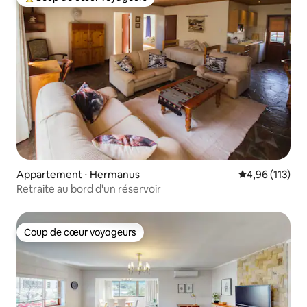
Coups de cœur voyageurs les plus appréciés
Appartement ⋅ Hermanus
Évaluation moy
4,96 (113)
Retraite au bord d'un réservoir
Coup de cœur voyageurs
Coup de cœur voyageurs