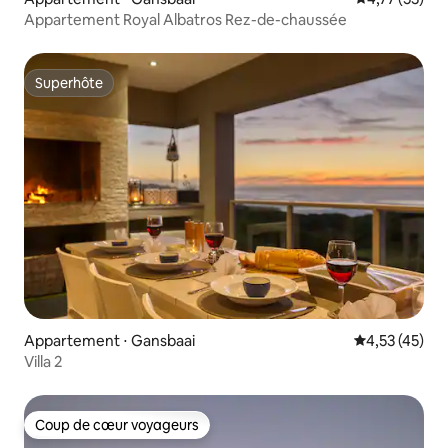
Appartement Royal Albatros Rez-de-chaussée
Superhôte
Superhôte
Appartement ⋅ Gansbaai
Évaluation mo
4,53 (45)
Villa 2
Coup de cœur voyageurs
Coup de cœur voyageurs