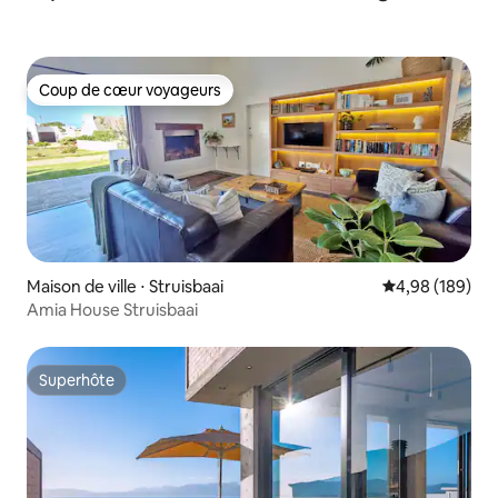
Coup de cœur voyageurs
Coup de cœur voyageurs
Maison de ville ⋅ Struisbaai
Évaluation moy
4,98 (189)
Amia House Struisbaai
Superhôte
Superhôte