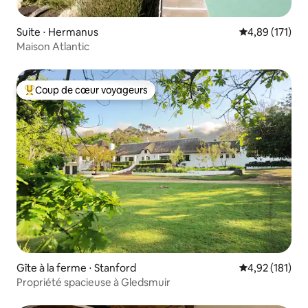
Suite ⋅ Hermanus
Évaluation moy
4,89 (171)
Maison Atlantic
Coup de cœur voyageurs
Coups de cœur voyageurs les plus appréciés
Gîte à la ferme ⋅ Stanford
Évaluation moy
4,92 (181)
Propriété spacieuse à Gledsmuir