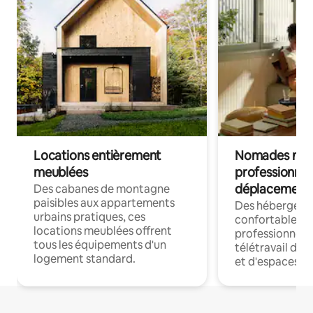
Locations entièrement
Nomades num
meublées
professionnel
déplacement
Des cabanes de montagne
paisibles aux appartements
Des hébergem
urbains pratiques, ces
confortables p
locations meublées offrent
professionnels
tous les équipements d'un
télétravail dis
logement standard.
et d'espaces de