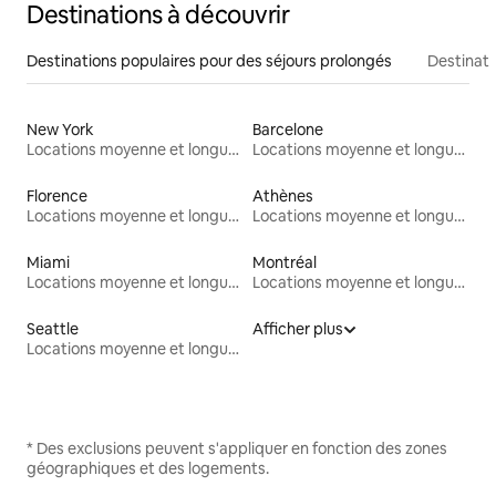
Destinations à découvrir
Destinations populaires pour des séjours prolongés
Destinati
New York
Barcelone
Locations moyenne et longue durée
Locations moyenne et longue durée
Florence
Athènes
Locations moyenne et longue durée
Locations moyenne et longue durée
Miami
Montréal
Locations moyenne et longue durée
Locations moyenne et longue durée
Seattle
Afficher plus
Locations moyenne et longue durée
* Des exclusions peuvent s'appliquer en fonction des zones
géographiques et des logements.