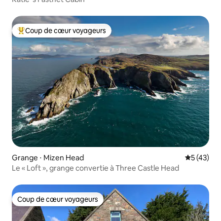
Coup de cœur voyageurs
Coups de cœur voyageurs les plus appréciés
Grange ⋅ Mizen Head
Évaluation
5 (43)
Le « Loft », grange convertie à Three Castle Head
Coup de cœur voyageurs
Coup de cœur voyageurs