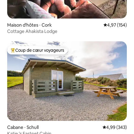
Maison d'hôtes ⋅ Cork
Évaluation moy
4,97 (154)
Cottage Ahakista Lodge
Coup de cœur voyageurs
Coups de cœur voyageurs les plus appréciés
Cabane ⋅ Schull
Évaluation moy
4,99 (343)
Katie 's Fastnet Cabin