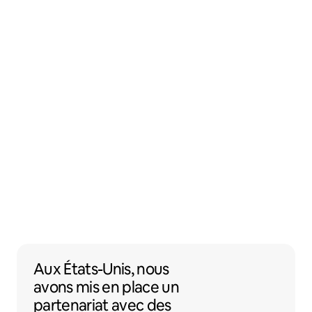
Aux États-Unis, nous avons mis en place 
Aux États-Unis,
nous
avons mis en place un
partenariat
avec des