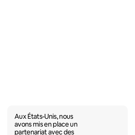
Aux États-Unis, nous avons mis en place 
Aux États-Unis,
nous
avons mis en place un
partenariat
avec des