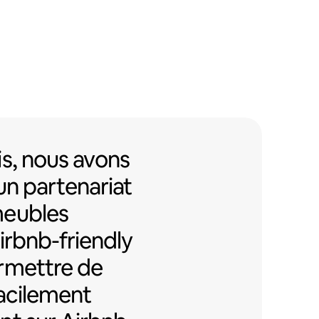
s, nous avons mis en place un pa
s,
nous avons
un partenariat
meubles
Airbnb-friendly
rmettre de
facilement