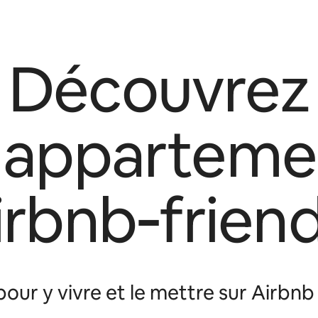
Découvrez
s apparteme
irbnb‑friend
our y vivre et le mettre sur Airbn