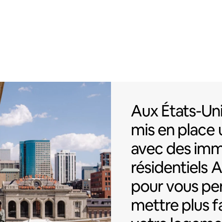
Aux États-Uni
Aux États-Uni
mis en place 
avec des im
résidentiels 
pour vous pe
mettre plus 