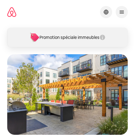
Aller
directement
au
contenu
Promotion spéciale immeubles