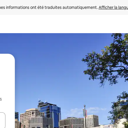
nes informations ont été traduites automatiquement. 
Afficher la lang
s
hes vers le haut et vers le bas pour les parcourir ou en appuyant et en fai