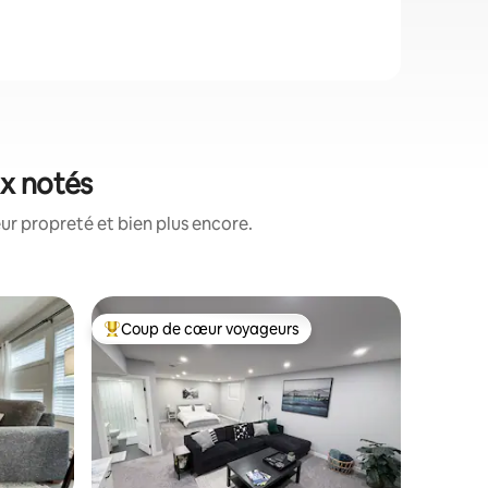
ux notés
ur propreté et bien plus encore.
Appartem
Coup de cœur voyageurs
Superhô
lus appréciés
Coups de cœur voyageurs les plus appréciés
Superhô
Sérénité 
au bord d
Découvre
sous-sol
plafonds 
électrom
imprenabl
stores et