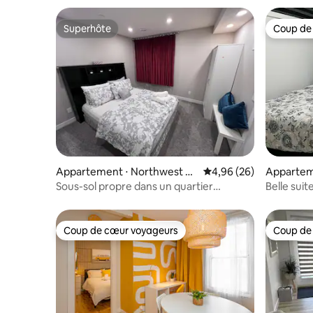
Superhôte
Coup de
Superhôte
Coup de
Appartement ⋅ Northwest C
Évaluation moyenne sur
4,96 (26)
Appartem
algary
lgary
Sous-sol propre dans un quartier
Belle sui
agréable
Coup de cœur voyageurs
Coup de
Coup de cœur voyageurs
Coup de