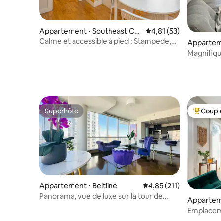
Appartement ⋅ Southeast Cal
Évaluation moyenne su
4,81 (53)
gary
Calme et accessible à pied : Stampede,
Appartem
BMO, vie nocturne et restaurants !
Magnifiqu
nord-oues
Superhôte
Coup 
Superhôte
Coups de
Appartement ⋅ Beltline
Évaluation moyenne sur
4,85 (211)
Panorama, vue de luxe sur la tour de
Appartem
Calgary - 2 lits 1 salle de bain
lgary
Emplaceme
accessibl