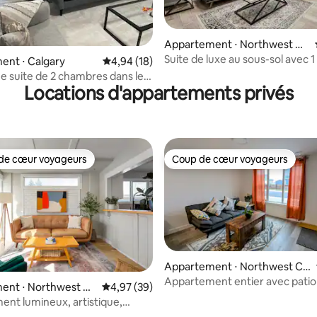
r la base de 53 commentaires : 4,81 sur 5
Appartement ⋅ Northwest Ca
lgary
Suite de luxe au sous-sol avec
ent ⋅ Calgary
Évaluation moyenne sur la base de 18 comme
4,94 (18)
et parking dédié
e suite de 2 chambres dans le
Locations d'appartements privés
t de Calgary
de cœur voyageurs
Coup de cœur voyageurs
 cœur voyageurs les plus appréciés
Coup de cœur voyageurs
 la base de 211 commentaires : 4,85 sur 5
Appartement ⋅ Northwest Cal
gary
Appartement entier avec pati
ent ⋅ Northwest Ca
Évaluation moyenne sur la base de 39 commen
4,97 (39)
nt lumineux, artistique,
e à pied et animé