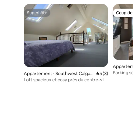
Superhôte
Coup de
Superhôte
Coup de
Apparteme
Parking so
Appartement ⋅ Southwest Calgar
Évaluation moyenn
5 (3)
Piscine |
y
Loft spacieux et cosy près du centre-ville
de Calgary