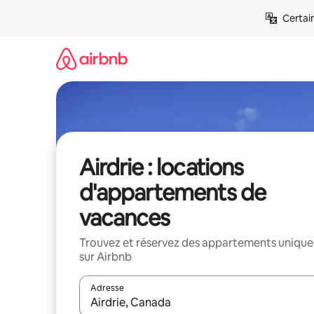
Aller
Certai
directement
au
contenu
Airdrie : locations
d'appartements de
vacances
Trouvez et réservez des appartements unique
sur Airbnb
Adresse
Lorsque les résultats s'affichent, utilisez les flèc