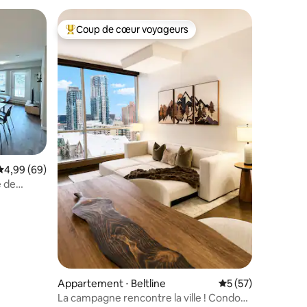
Coup de cœur voyageurs
lus appréciés
Coups de cœur voyageurs les plus appréciés
ntaires : 4,92 sur 5
Évaluation moyenne sur la base de 69 commentaires : 4,99 sur 5
4,99 (69)
e de
Appartement ⋅ Beltline
Évaluation moyenne
5 (57)
La campagne rencontre la ville ! Condo