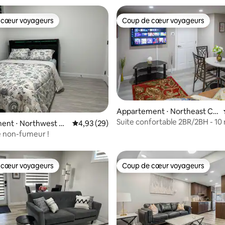
 cœur voyageurs
Coup de cœur voyageurs
 cœur voyageurs
Coup de cœur voyageurs
Appartement ⋅ Northeast Cal
gary
Suite confortable 2BR/2BH - 10
 la base de 26 commentaires : 4,96 sur 5
ent ⋅ Northwest Ca
Évaluation moyenne sur la base de 29 commen
4,93 (29)
de l'aéroport YYC
te non-fumeur !
 cœur voyageurs
Coup de cœur voyageurs
 cœur voyageurs
Coup de cœur voyageurs