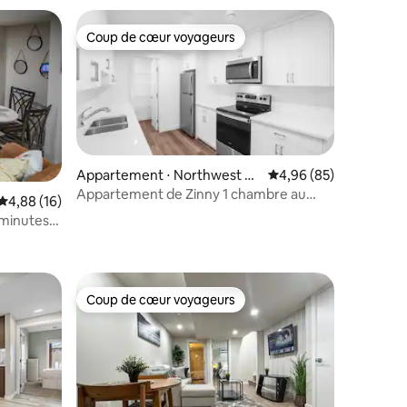
Coup de cœur voyageurs
Coup de cœur voyageurs
Appartement ⋅ Northwest C
Évaluation moyenne su
4,96 (85)
algary
Appartement de Zinny 1 chambre au
Évaluation moyenne sur la base de 16 commentaires : 4,88 sur 5
4,88 (16)
sous-sol (entièrement privé)
 minutes
taires : 4,93 sur 5
Coup de cœur voyageurs
Coup de cœur voyageurs