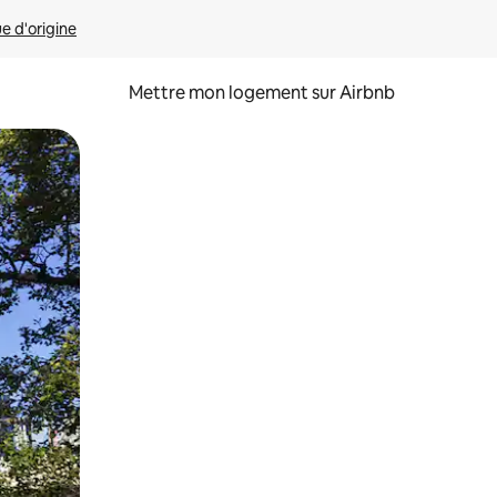
ue d'origine
Mettre mon logement sur Airbnb
sant glisser.