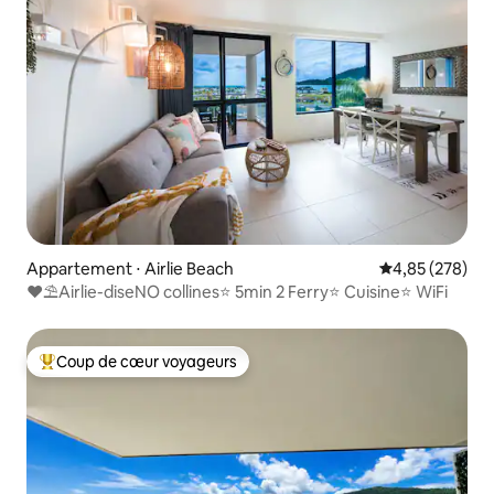
Appartement ⋅ Airlie Beach
Évaluation moy
4,85 (278)
❤️⛱️Airlie-diseNO collines⭐ 5min 2 Ferry⭐ Cuisine⭐ WiFi
Coup de cœur voyageurs
Coups de cœur voyageurs les plus appréciés