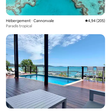
Hébergement ⋅ Cannonvale
Évaluation moy
4,94 (205)
Paradis tropical