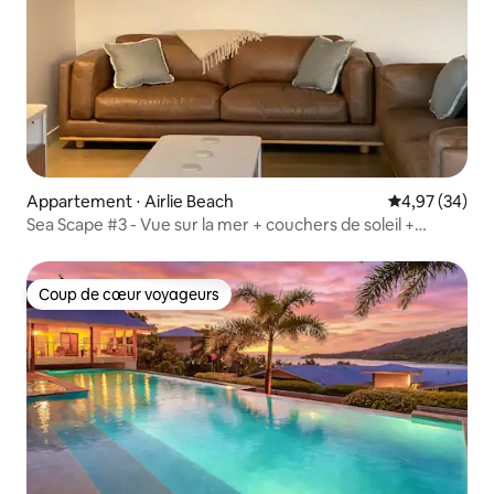
Appartement ⋅ Airlie Beach
Évaluation mo
4,97 (34)
Sea Scape #3 - Vue sur la mer + couchers de soleil +
piscine + moderne
Coup de cœur voyageurs
Coup de cœur voyageurs