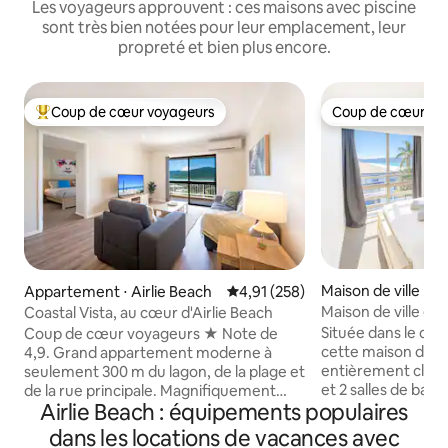
Les voyageurs approuvent : ces maisons avec piscine
sont très bien notées pour leur emplacement, leur
propreté et bien plus encore.
Coup de cœur voyageurs
Coup de cœur vo
Coups de cœur voyageurs les plus appréciés
Coup de cœur vo
Maison de ville ⋅ A
Appartement ⋅ Airlie Beach
Évaluation moyenne sur la base 
4,91 (258)
Maison de ville él
Coastal Vista, au cœur d'Airlie Beach
Airlie – Vue sur la
Située dans le cent
Coup de cœur voyageurs ★ Note de
cette maison de v
4,9. Grand appartement moderne à
entièrement clima
seulement 300 m du lagon, de la plage et
et 2 salles de bain
de la rue principale. Magnifiquement
Airlie Beach : équipements populaires
vues sur la mer, la m
rénové dans un petit complexe de
qu'un accès Wi-Fi gratui
seulement trois appartements. Pas
dans les locations de vacances avec
pour les familles e
besoin de voiture ! Contrairement à la