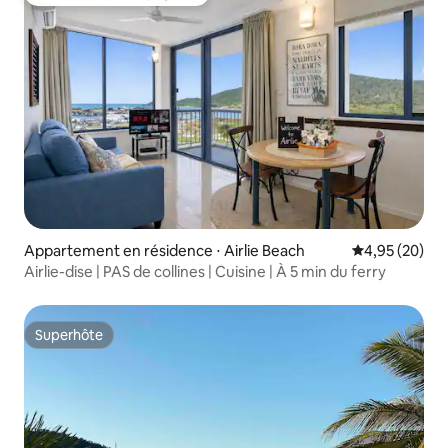
Coup de cœur voyageurs
Appartement en résidence ⋅ Airlie Beach
Évaluation mo
4,95 (20)
Airlie-dise | PAS de collines | Cuisine | À 5 min du ferry
Superhôte
Superhôte