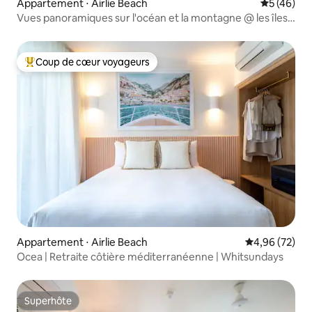
Appartement ⋅ Airlie Beach
Évaluation
5 (46)
Vues panoramiques sur l'océan et la montagne @ les îles
Whitsunday
Coup de cœur voyageurs
Coups de cœur voyageurs les plus appréciés
Appartement ⋅ Airlie Beach
Évaluation mo
4,96 (72)
Ocea | Retraite côtière méditerranéenne | Whitsundays
Superhôte
Superhôte