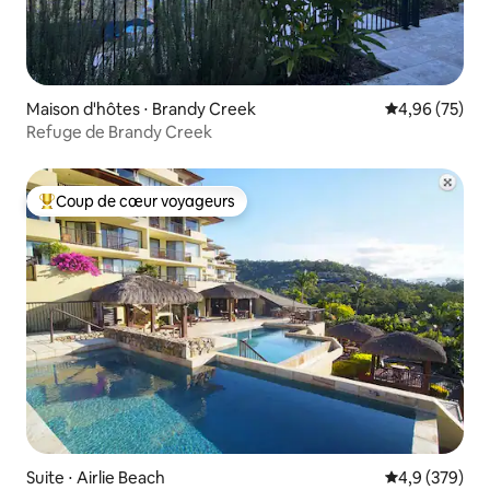
Maison d'hôtes ⋅ Brandy Creek
Évaluation mo
4,96 (75)
Refuge de Brandy Creek
Coup de cœur voyageurs
Coups de cœur voyageurs les plus appréciés
Suite ⋅ Airlie Beach
Évaluation mo
4,9 (379)