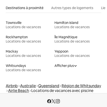
Destinations à proximité
Autres types de logements
Lie
Townsville
Hamilton Island
Locations de vacances
Locations de vacances
Rockhampton
Île Magnétique
Locations de vacances
Locations de vacances
Mackay
Yeppoon
Locations de vacances
Locations de vacances
Whitsundays
Afficher plus
Locations de vacances
Airbnb
Australie
Queensland
Région de Whitsunday
Airlie Beach
Locations de vacances avec piscine