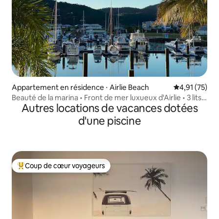
Appartement en résidence ⋅ Airlie Beach
Évaluation mo
4,91 (75)
Beauté de la marina • Front de mer luxueux d'Airlie • 3 lits
Autres locations de vacances dotées
King
d'une piscine
Coup de cœur voyageurs
Coups de cœur voyageurs les plus appréciés