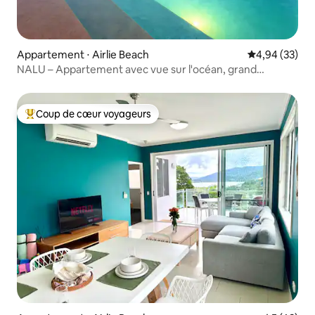
Appartement ⋅ Airlie Beach
Évaluation mo
4,94 (33)
NALU – Appartement avec vue sur l'océan, grand
balcon + piscine
Coup de cœur voyageurs
Coups de cœur voyageurs les plus appréciés