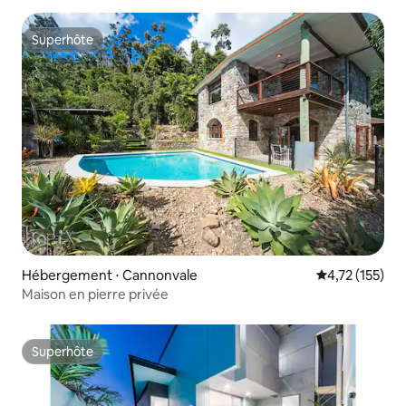
Superhôte
Superhôte
Hébergement ⋅ Cannonvale
Évaluation moy
4,72 (155)
Maison en pierre privée
Superhôte
Superhôte