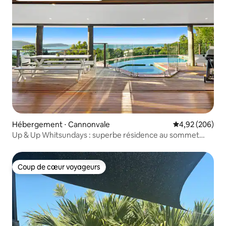
Hébergement ⋅ Cannonvale
Évaluation moy
4,92 (206)
Up & Up Whitsundays : superbe résidence au sommet
d'une colline
Coup de cœur voyageurs
Coup de cœur voyageurs