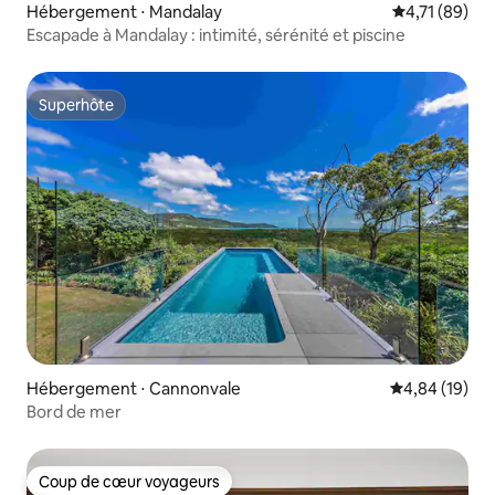
Hébergement ⋅ Mandalay
Évaluation mo
4,71 (89)
Escapade à Mandalay : intimité, sérénité et piscine
Superhôte
Superhôte
Hébergement ⋅ Cannonvale
Évaluation mo
4,84 (19)
Bord de mer
Coup de cœur voyageurs
Coup de cœur voyageurs