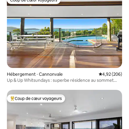
Coup de cœur voyageurs
Hébergement ⋅ Cannonvale
Évaluation moy
4,92 (206)
Up & Up Whitsundays : superbe résidence au sommet
d'une colline
Coup de cœur voyageurs
Coups de cœur voyageurs les plus appréciés