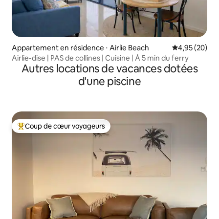
Appartement en résidence ⋅ Airlie Beach
Évaluation mo
4,95 (20)
Airlie-dise | PAS de collines | Cuisine | À 5 min du ferry
Autres locations de vacances dotées
d'une piscine
Coup de cœur voyageurs
Coups de cœur voyageurs les plus appréciés