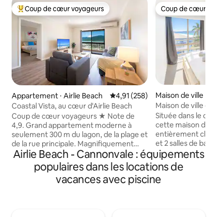
Coup de cœur voyageurs
Coup de cœur vo
Coups de cœur voyageurs les plus appréciés
Coup de cœur vo
Maison de ville ⋅ A
Appartement ⋅ Airlie Beach
Évaluation moyenne sur la base 
4,91 (258)
Maison de ville él
Coastal Vista, au cœur d'Airlie Beach
Airlie – Vue sur la
Située dans le cent
Coup de cœur voyageurs ★ Note de
cette maison de v
4,9. Grand appartement moderne à
entièrement clima
seulement 300 m du lagon, de la plage et
et 2 salles de bain
de la rue principale. Magnifiquement
Airlie Beach - Cannonvale : équipements
vues sur la mer, la m
rénové dans un petit complexe de
qu'un accès Wi-Fi gratui
seulement trois appartements. Pas
populaires dans les locations de
pour les familles e
besoin de voiture ! Contrairement à la
vacances avec piscine
souhaitent profite
plupart des appartements Airlie, il n'y a
détente, tout en é
pas de longue colline escarpée, juste
la rue principale a
une courte pente de 80 m depuis Main
pour les moments
Street. Vue imprenable sur l'eau de
vous joindre à l'a