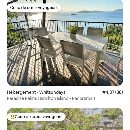
Coup de cœur voyageurs
Coup de cœur voyageurs
Hébergement ⋅ Whitsundays
Évaluation mo
4,87 (38)
Paradise Palms Hamilton Island - Panorama 1
Coup de cœur voyageurs
Coups de cœur voyageurs les plus appréciés