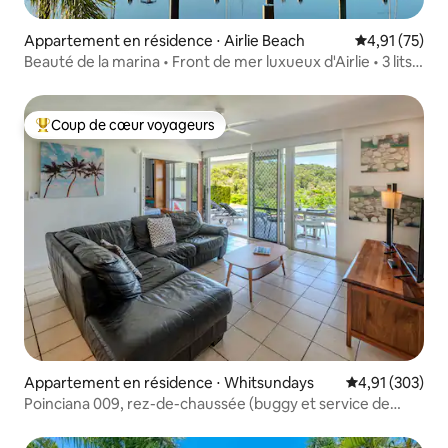
Appartement en résidence ⋅ Airlie Beach
Évaluation mo
4,91 (75)
Beauté de la marina • Front de mer luxueux d'Airlie • 3 lits
King
Coup de cœur voyageurs
Coups de cœur voyageurs les plus appréciés
Appartement en résidence ⋅ Whitsundays
Évaluation moy
4,91 (303)
Poinciana 009, rez-de-chaussée (buggy et service de
voiturier gratuits)