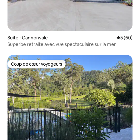
Suite ⋅ Cannonvale
Évaluation
5 (60)
Superbe retraite avec vue spectaculaire sur la mer
Coup de cœur voyageurs
Coup de cœur voyageurs