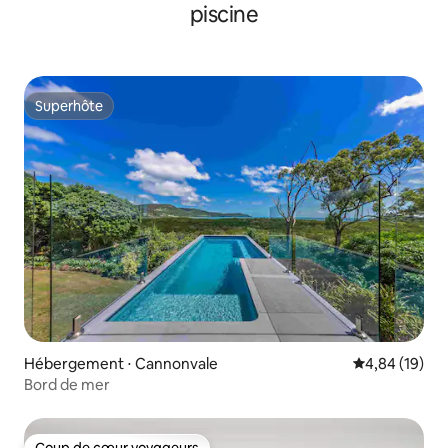
piscine
Superhôte
Superhôte
Hébergement ⋅ Cannonvale
Évaluation mo
4,84 (19)
Bord de mer
Coup de cœur voyageurs