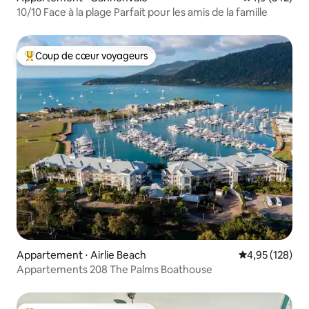
10/10 Face à la plage Parfait pour les amis de la famille
Coup de cœur voyageurs
Coups de cœur voyageurs les plus appréciés
Appartement ⋅ Airlie Beach
Évaluation moy
4,95 (128)
Appartements 208 The Palms Boathouse