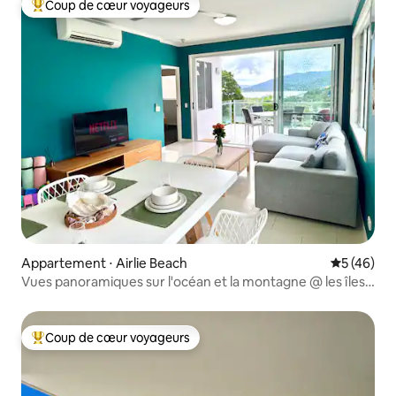
Coup de cœur voyageurs
Coups de cœur voyageurs les plus appréciés
Appartement ⋅ Airlie Beach
Évaluation
5 (46)
Vues panoramiques sur l'océan et la montagne @ les îles
Whitsunday
Coup de cœur voyageurs
Coups de cœur voyageurs les plus appréciés