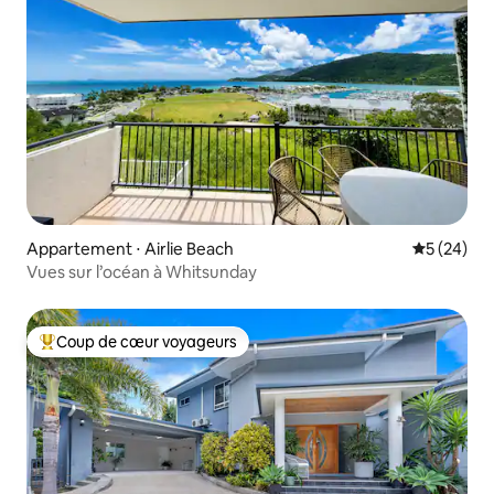
Appartement ⋅ Airlie Beach
Évaluation
5 (24)
Vues sur l’océan à Whitsunday
Coup de cœur voyageurs
Coups de cœur voyageurs les plus appréciés