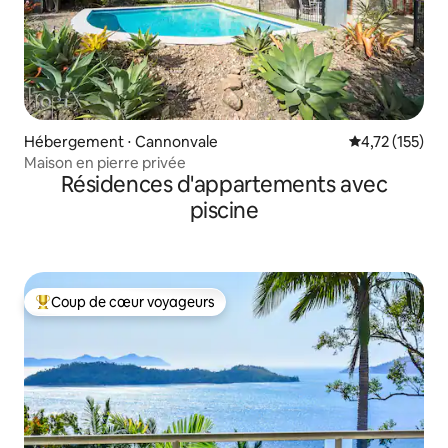
Hébergement ⋅ Cannonvale
Évaluation moy
4,72 (155)
Maison en pierre privée
Résidences d'appartements avec
piscine
Coup de cœur voyageurs
Coups de cœur voyageurs les plus appréciés