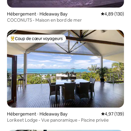
Hébergement ⋅ Hideaway Bay
Évaluation moy
4,89 (130)
COCONUTS - Maison en bord de mer
Coup de cœur voyageurs
Coups de cœur voyageurs les plus appréciés
Hébergement ⋅ Hideaway Bay
Évaluation moy
4,97 (139)
Lorikeet Lodge - Vue panoramique - Piscine privée