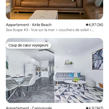
Appartement ⋅ Airlie Beach
Évaluation mo
4,97 (34)
Sea Scape #3 - Vue sur la mer + couchers de soleil +
piscine + moderne
Coup de cœur voyageurs
Coup de cœur voyageurs
Appartement ⋅ Cannonvale
Évaluation mo
4,9 (342)