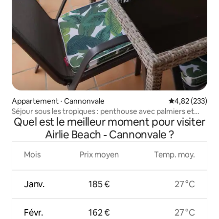
Appartement ⋅ Cannonvale
Évaluation moy
4,82 (233)
Séjour sous les tropiques : penthouse avec palmiers et
Quel est le meilleur moment pour visiter
vue sur la piscine
Airlie Beach - Cannonvale ?
Mois
Prix moyen
Temp. moy.
Janv.
185 €
27 °C
Févr.
162 €
27 °C