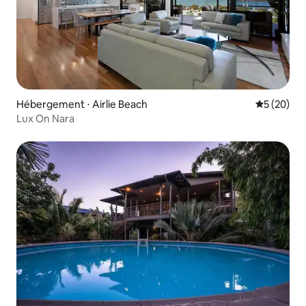
Hébergement ⋅ Airlie Beach
Évaluation
5 (20)
Lux On Nara