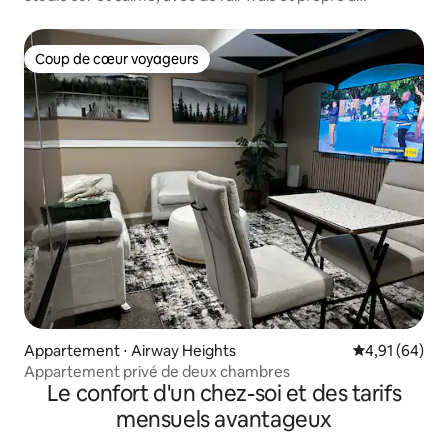
l'intérieur
Coup de cœur voyageurs
Coup de cœur voyageurs
Appartement ⋅ Airway Heights
Évaluation mo
4,91 (64)
Appartement privé de deux chambres
Le confort d'un chez-soi et des tarifs
mensuels avantageux