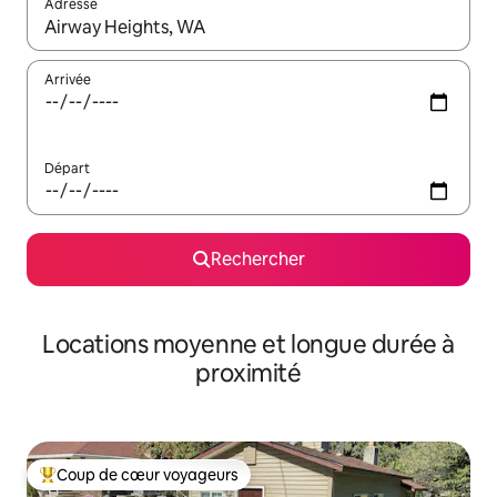
Adresse
Lorsque les résultats s'affichent, utilisez les flèches vers le hau
Arrivée
Départ
Rechercher
Locations moyenne et longue durée à
proximité
Coup de cœur voyageurs
Coups de cœur voyageurs les plus appréciés