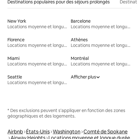
Destinations populaires pour des séjours prolongés
Destinati
New York
Barcelone
Locations moyenne et longue durée
Locations moyenne et longue durée
Florence
Athènes
Locations moyenne et longue durée
Locations moyenne et longue durée
Miami
Montréal
Locations moyenne et longue durée
Locations moyenne et longue durée
Seattle
Afficher plus
Locations moyenne et longue durée
* Des exclusions peuvent s'appliquer en fonction des zones
géographiques et des logements.
Airbnb
États-Unis
Washington
Comté de Spokane
Airway Heights
Locations moyenne et longue durée