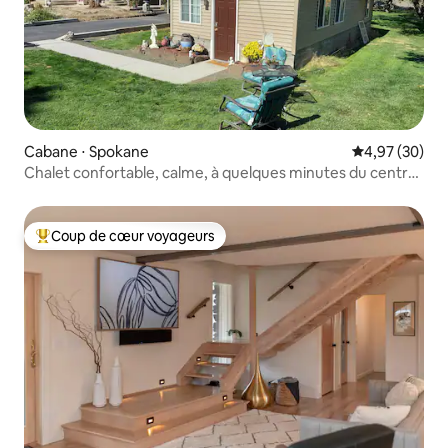
Cabane ⋅ Spokane
Évaluation mo
4,97 (30)
Chalet confortable, calme, à quelques minutes du centre-
ville
Coup de cœur voyageurs
Coups de cœur voyageurs les plus appréciés