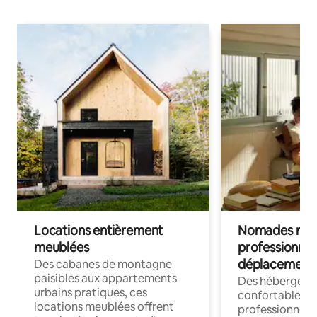
Locations entièrement
Nomades num
meublées
professionnel
déplacement
Des cabanes de montagne
paisibles aux appartements
Des hébergem
urbains pratiques, ces
confortables p
locations meublées offrent
professionnels