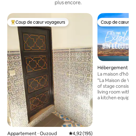
plus encore.
Coup de cœur voyageurs
Coup de cœur vo
Coups de cœur voyageurs les plus appréciés
Coup de cœur vo
Hébergement ⋅ Ai
La maison d'hôtes 
"La Maison de Vaca
of stage consists 
living room with 
a kitchen equipped
include in their d
some furniture or 
interesting views 
the surrounding l
possibility of cook
(kitchen with ove
Appartement ⋅ Ouzoud
Évaluation moyenne sur la base 
4,92 (195)