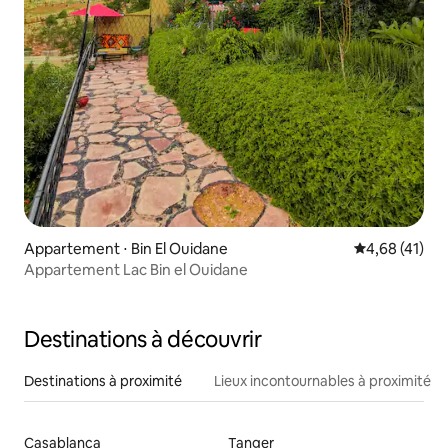
Appartement ⋅ Bin El Ouidane
Évaluation mo
4,68 (41)
Appartement Lac Bin el Ouidane
Destinations à découvrir
Destinations à proximité
Lieux incontournables à proximité
Casablanca
Tanger