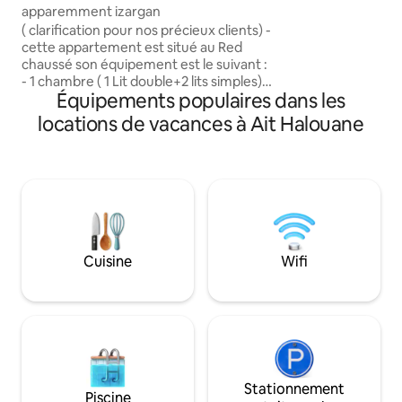
maker), a washing 
apparemment izargan
adds flexibility to
( clarification pour nos précieux clients) -
television and a W
cette appartement est situé au Red
chaussé son équipement est le suivant :
- 1 chambre ( 1 Lit double+2 lits simples) -
Équipements populaires dans les
télévision - ventilateur mural -
réfrigérateur - cuisine équipée - draps
locations de vacances à Ait Halouane
propres - oriellers de sommeil -
serviettes de bain - sèche cheveux -
toilette européenne - gel douche -
savon pour les mains - papier toilette -
wifi fibre optique - terrasse devant
l'appartement - eau filtrée par
adoucisseur - restaurant payant
Cuisine
Wifi
Stationnement
Piscine