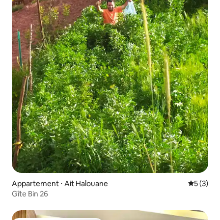
Appartement ⋅ Ait Halouane
Évaluatio
5 (3)
Gîte Bin 26