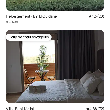
Hébergement ⋅ Bin El Ouidane
Évaluation m
4,5 (20)
maison
Coup de cœur voyageurs
Coup de cœur voyageurs
Villa ⋅ Beni-Mellal
Évaluation mo
4,88 (72)