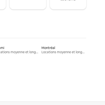
ami
Montréal
Locations moyenne et longue durée
Locations moyenne et longue durée