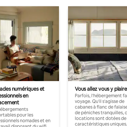
des numériques et
Vous allez vous y plaire
essionnels en
Parfois, l'hébergement fai
voyage. Qu'il s'agisse de
acement
cabanes à flanc de falais
hébergements
de péniches tranquilles, 
rtables pour les
locations sont dotées de
ssionnels nomades et en
caractéristiques uniques
ravail disposant du wifi