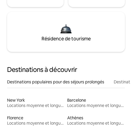
Résidence de tourisme
Destinations à découvrir
Destinations populaires pour des séjours prolongés
Destinati
New York
Barcelone
Locations moyenne et longue durée
Locations moyenne et longue durée
Florence
Athènes
Locations moyenne et longue durée
Locations moyenne et longue durée