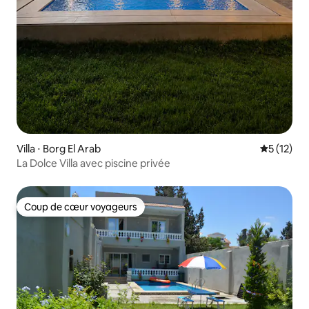
Villa ⋅ Borg El Arab
Évaluation
5 (12)
La Dolce Villa avec piscine privée
Coup de cœur voyageurs
Coup de cœur voyageurs