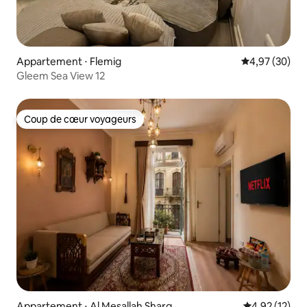
Appartement ⋅ Flemig
Évaluation mo
4,97 (30)
Gleem Sea View 12
Coup de cœur voyageurs
Coup de cœur voyageurs
Appartement ⋅ Al Mesallah Sharq
Évaluation mo
4,92 (12)