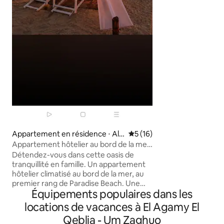
avec les produits e
bain avec douche a
pour revitaliser v
privée à ciel ouve
Elle est située dan
accès gratuit à la 
piscine publique
Appartement en résidence ⋅ Al
Évaluation moyenne sur la b
5 (16)
Bitash Sharq
Appartement hôtelier au bord de la mer
à Alexandrie, Paradise Beach
Détendez-vous dans cette oasis de
tranquillité en famille. Un appartement
hôtelier climatisé au bord de la mer, au
premier rang de Paradise Beach. Une
Équipements populaires dans les
plage privée, un endroit très spécial, le
Wi-Fi, une télévision connectée, des
locations de vacances à El Agamy El
appareils électroménagers et des
Qeblia - Um Zaghuo
meubles neufs, une vue imprenable et