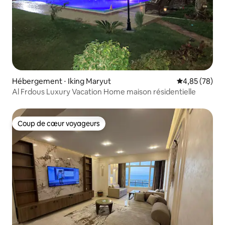
Hébergement ⋅ Iking Maryut
Évaluation mo
4,85 (78)
Al Frdous Luxury Vacation Home maison résidentielle
Coup de cœur voyageurs
Coup de cœur voyageurs