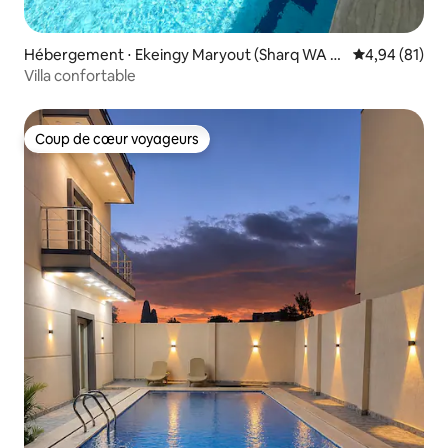
Hébergement ⋅ Ekeingy Maryout (Sharq WA G
Évaluation mo
4,94 (81)
harb)
Villa confortable
Coup de cœur voyageurs
Coup de cœur voyageurs