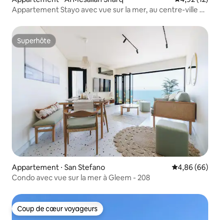
Appartement Stayo avec vue sur la mer, au centre-ville de
Raml station
Superhôte
Superhôte
Appartement ⋅ San Stefano
Évaluation mo
4,86 (66)
Condo avec vue sur la mer à Gleem - 208
Coup de cœur voyageurs
Coup de cœur voyageurs