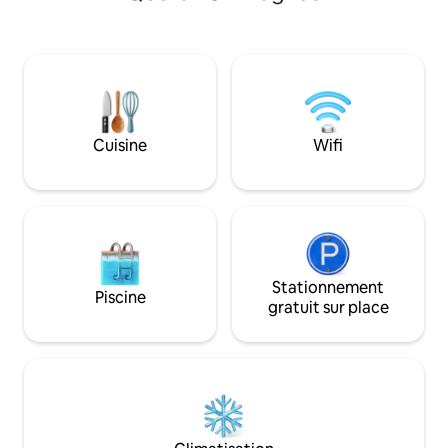
un fantastique balcon donnant sur la
mer. Il y a 2 ascenseurs. Le quartier est
un quartier de villas et de palais avec des
voisins haut de gamme. Vous
ressentirez un sentiment de paix
inégalé. Profitez d'un moment
inoubliable. Sécurité 24h/24, gardien sur
Cuisine
Wifi
place, garage sous la tour et services
dans tout le quartier, notamment des
restaurants, des supermarchés, des
aires de jeux et des enseignes telles que
Pizza, KFC, McDonald's, des restaurants
de sushis, des restaurants syriens et des
restaurants de fruits de mer. Le
logement est adapté à toutes les
Stationnement
Piscine
nationalités et aux familles.
gratuit sur place