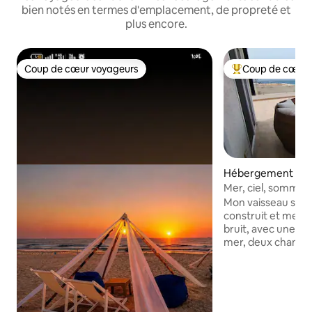
bien notés en termes d'emplacement, de propreté et
plus encore.
Coup de cœur voyageurs
Coup de cœur 
Coup de cœur voyageurs
Coups de cœur vo
Hébergement ⋅ E
Mer, ciel, sommeil 
Mon vaisseau spa
construit et meub
bruit, avec une vu
mer, deux chambres
un petit lit double
pour profiter de l
canapé très confor
la vue avec une té
une mini cuisine 