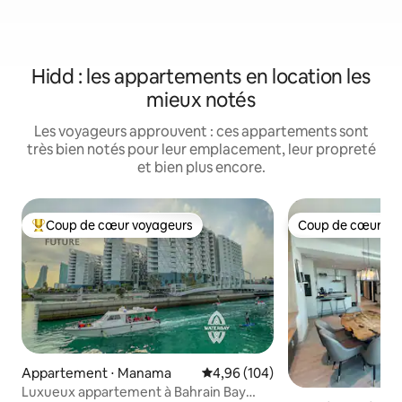
Hidd : les appartements en location les
mieux notés
Les voyageurs approuvent : ces appartements sont
très bien notés pour leur emplacement, leur propreté
et bien plus encore.
Coup de cœur voyageurs
Coup de cœur vo
Coups de cœur voyageurs les plus appréciés
Coup de cœur vo
Appartement ⋅ Manama
Évaluation moyenne sur la base 
4,96 (104)
Luxueux appartement à Bahrain Bay