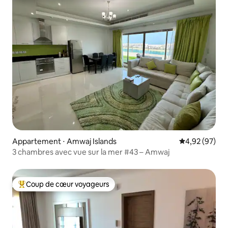
Appartement ⋅ Amwaj Islands
Évaluation mo
4,92 (97)
3 chambres avec vue sur la mer #43 – Amwaj
Coup de cœur voyageurs
Coups de cœur voyageurs les plus appréciés