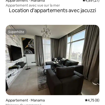
Appartement ⋅ Manama
Évaluation mo
4,89 (27)
Appartement avec vue sur la mer
Location d'appartements avec jacuzzi
Superhôte
Superhôte
Appartement ⋅ Manama
Évaluation m
4,75 (8)