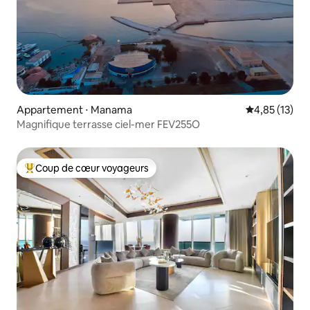
Appartement ⋅ Manama
Évaluation mo
4,85 (13)
Magnifique terrasse ciel-mer FEV255O
Coup de cœur voyageurs
Coups de cœur voyageurs les plus appréciés