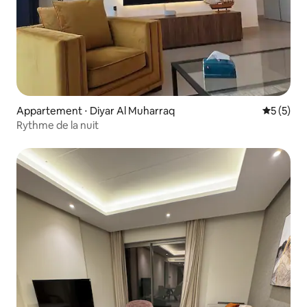
Appartement ⋅ Diyar Al Muharraq
Évaluatio
5 (5)
Rythme de la nuit