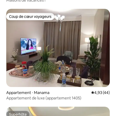
Maisons de vacances !
Coup de cœur voyageurs
Coup de cœur voyageurs
Appartement ⋅ Manama
Évaluation mo
4,93 (44)
Appartement de luxe (appartement 1405)
Superhôte