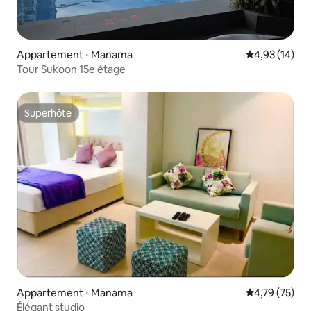
Appartement ⋅ Manama
Évaluation mo
4,93 (14)
Tour Sukoon 15e étage
Superhôte
Superhôte
Appartement ⋅ Manama
Évaluation mo
4,79 (75)
Élégant studio