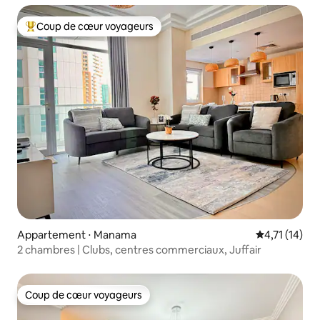
Coup de cœur voyageurs
Coups de cœur voyageurs les plus appréciés
Appartement ⋅ Manama
Évaluation m
4,71 (14)
2 chambres | Clubs, centres commerciaux, Juffair
Coup de cœur voyageurs
Coup de cœur voyageurs