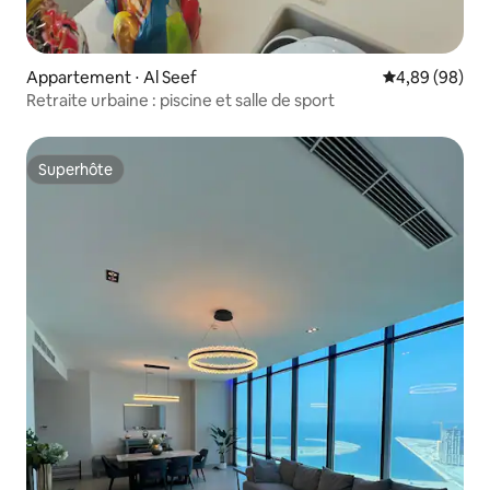
Appartement ⋅ Al Seef
Évaluation mo
4,89 (98)
Retraite urbaine : piscine et salle de sport
Superhôte
Superhôte