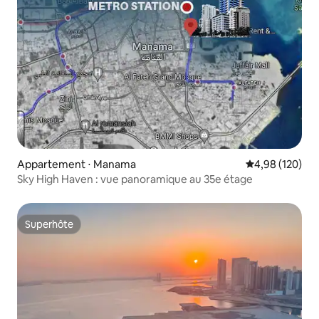
Appartement ⋅ Manama
Évaluation moy
4,98 (120)
Sky High Haven : vue panoramique au 35e étage
Superhôte
Superhôte