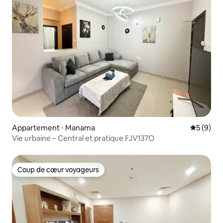
Appartement ⋅ Manama
Évaluatio
5 (9)
Vie urbaine – Central et pratique FJV137O
Coup de cœur voyageurs
Coup de cœur voyageurs