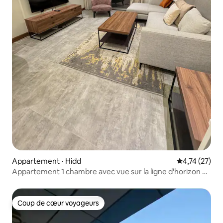
Appartement ⋅ Hidd
Évaluation mo
4,74 (27)
Appartement 1 chambre avec vue sur la ligne d'horizon à
Hidd, parfait pour se détendre
Coup de cœur voyageurs
Coup de cœur voyageurs