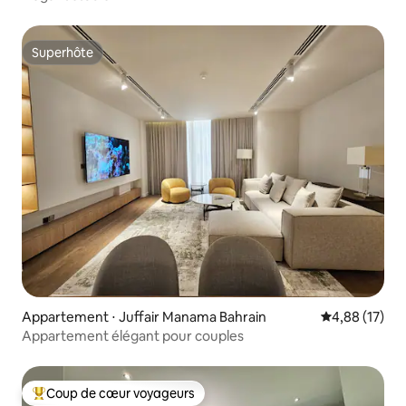
Superhôte
Superhôte
Appartement ⋅ Juffair Manama Bahrain
Évaluation mo
4,88 (17)
Appartement élégant pour couples
Coup de cœur voyageurs
Coups de cœur voyageurs les plus appréciés