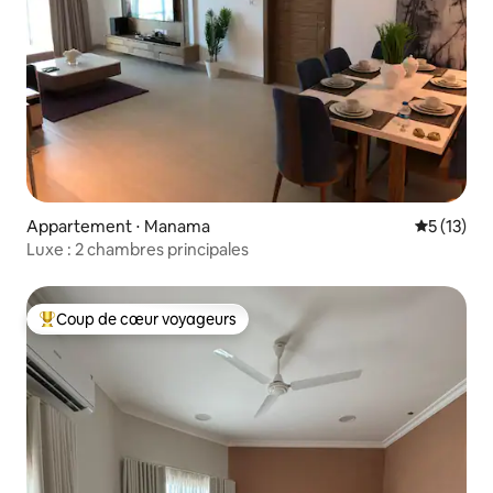
Appartement ⋅ Manama
Évaluation
5 (13)
Luxe : 2 chambres principales
Coup de cœur voyageurs
Coups de cœur voyageurs les plus appréciés