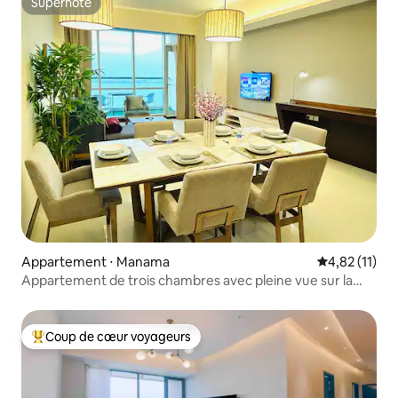
Superhôte
Superhôte
Appartement ⋅ Manama
Évaluation mo
4,82 (11)
Appartement de trois chambres avec pleine vue sur la
mer
Coup de cœur voyageurs
Coups de cœur voyageurs les plus appréciés