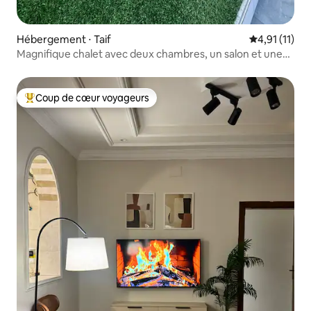
Hébergement ⋅ Taif
Évaluation m
4,91 (11)
Magnifique chalet avec deux chambres, un salon et une
piscine
Coup de cœur voyageurs
Coups de cœur voyageurs les plus appréciés