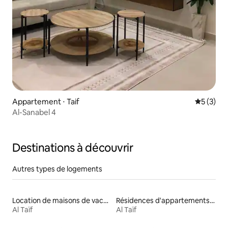
Appartement ⋅ Taif
Évaluatio
5 (3)
Al-Sanabel 4
Destinations à découvrir
Autres types de logements
Location de maisons de vacances
Résidences d'appartements en location
Al Taïf
Al Taïf