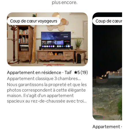
plus encore.
Coup de cœur voyageurs
Coup de cœur vo
Coup de cœur voyageurs
Coup de cœur vo
Appartement en résidence ⋅ Taif
Évaluation moyenne sur la b
5 (19)
Appartement classique 3 chambres
1 salon cour
Nous garantissons la propreté et que les
photos correspondent à cette élégante
maison. Il s'agit d'un appartement
spacieux au rez-de-chaussée avec trois
chambres, une salle de bain, une cuisine,
un grand salon et une cour privée dans
le quartier de Wasit. Il est équipé d'un
canapé confortable, d'une décoration
Appartement ⋅ Tai
élégante et classique et d'une télévision