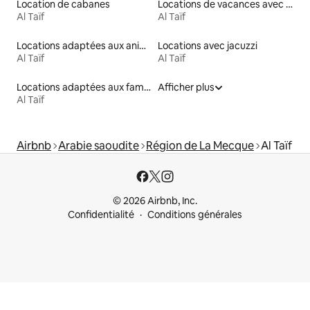
Location de cabanes
Locations de vacances avec piscine
Al Taïf
Al Taïf
Locations adaptées aux animaux
Locations avec jacuzzi
Al Taïf
Al Taïf
Locations adaptées aux familles
Afficher plus
Al Taïf
Airbnb
Arabie saoudite
Région de La Mecque
Al Taïf
© 2026 Airbnb, Inc.
Confidentialité
Conditions générales