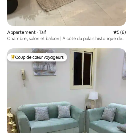
Appartement ⋅ Taif
Évaluatio
5 (6)
Chambre, salon et balcon | À côté du palais historique de
Jabra
Coup de cœur voyageurs
Coups de cœur voyageurs les plus appréciés