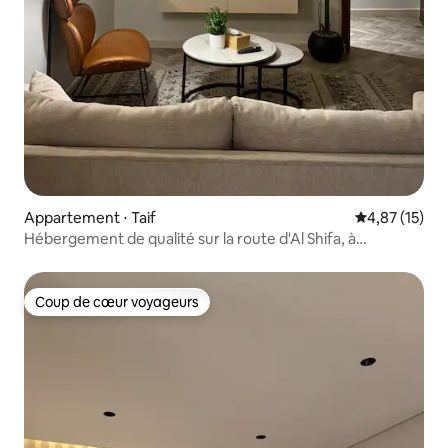
Appartement ⋅ Taif
Évaluation mo
4,87 (15)
Hébergement de qualité sur la route d'Al Shifa, à
proximité de tous les services
Coup de cœur voyageurs
Coup de cœur voyageurs