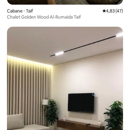
Cabane ⋅ Taif
Évaluation mo
4,83 (47)
Chalet Golden Wood Al-Rumaida Taif