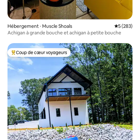
Hébergement ⋅ Muscle Shoals
Évaluation 
5 (283)
Achigan à grande bouche et achigan à petite bouche
Coup de cœur voyageurs
Coups de cœur voyageurs les plus appréciés