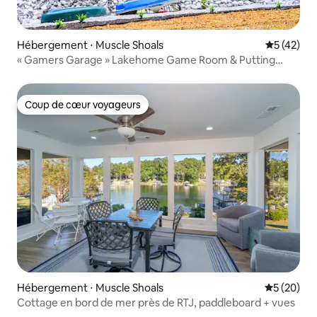
Hébergement ⋅ Muscle Shoals
Évaluation
5 (42)
« Gamers Garage » Lakehome Game Room & Putting
Green
Coup de cœur voyageurs
Coup de cœur voyageurs
Hébergement ⋅ Muscle Shoals
Évaluation
5 (20)
Cottage en bord de mer près de RTJ, paddleboard + vues