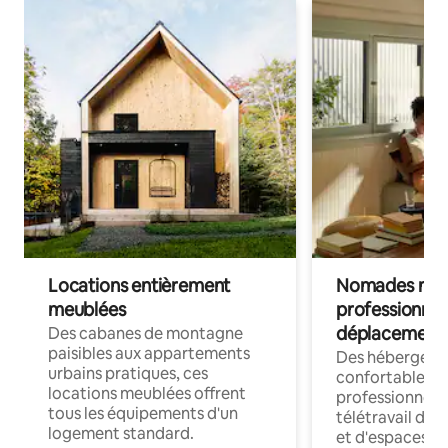
Locations entièrement
Nomades num
meublées
professionnel
déplacement
Des cabanes de montagne
paisibles aux appartements
Des hébergem
urbains pratiques, ces
confortables p
locations meublées offrent
professionnels
tous les équipements d'un
télétravail dis
logement standard.
et d'espaces de