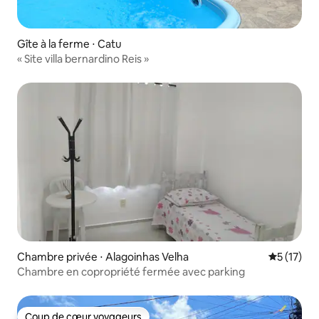
Gîte à la ferme ⋅ Catu
« Site villa bernardino Reis »
Chambre privée ⋅ Alagoinhas Velha
Évaluation
5 (17)
Chambre en copropriété fermée avec parking
Coup de cœur voyageurs