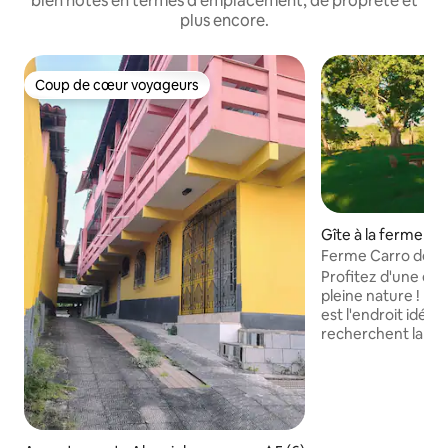
bien notés en termes d'emplacement, de propreté et
plus encore.
Coup de cœur voyageurs
Coup de cœur voyageurs
Gîte à la ferme ⋅ P
Ferme Carro de Bo
Profitez d'une ex
pleine nature ! La
est l'endroit idéal
recherchent la tran
le contact avec l
accueillante de l
de beaux paysages
du son de la nature
cadre idéal pour s
se retrouver entr