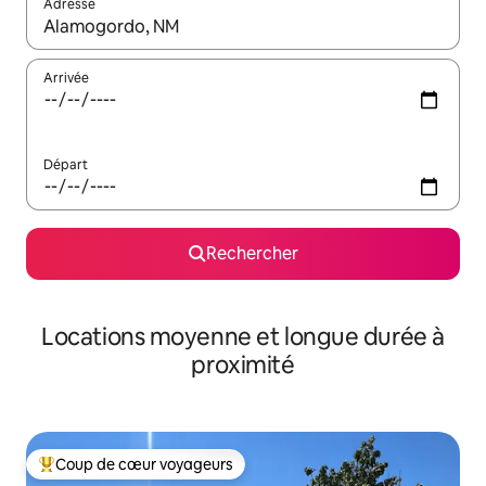
Adresse
Lorsque les résultats s'affichent, utilisez les flèches vers le hau
Arrivée
Départ
Rechercher
Locations moyenne et longue durée à
proximité
Coup de cœur voyageurs
Coups de cœur voyageurs les plus appréciés