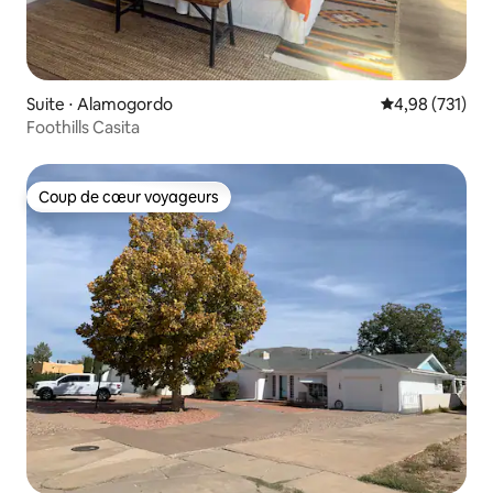
Suite ⋅ Alamogordo
Évaluation moy
4,98 (731)
Foothills Casita
Coup de cœur voyageurs
Coup de cœur voyageurs