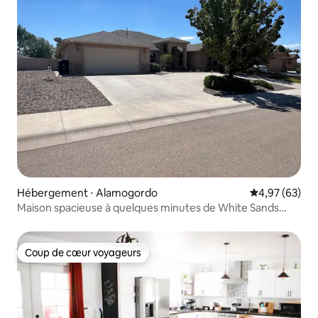
Hébergement ⋅ Alamogordo
Évaluation mo
4,97 (63)
Maison spacieuse à quelques minutes de White Sands
Park et AFB
Coup de cœur voyageurs
Coup de cœur voyageurs