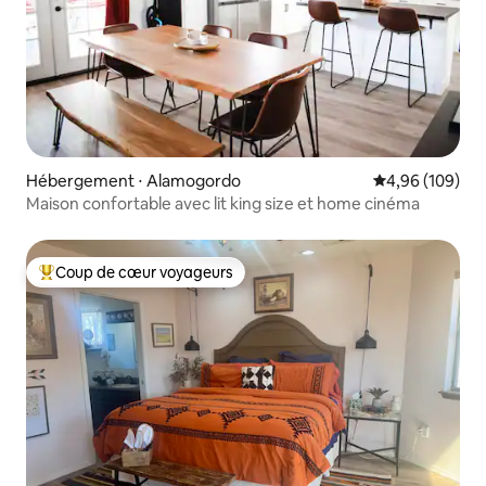
Hébergement ⋅ Alamogordo
Évaluation moy
4,96 (109)
Maison confortable avec lit king size et home cinéma
Coup de cœur voyageurs
Coups de cœur voyageurs les plus appréciés