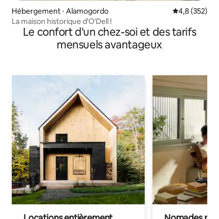
Hébergement ⋅ Alamogordo
Évaluation mo
4,8 (352)
La maison historique d'O'Dell !
Le confort d'un chez-soi et des tarifs
mensuels avantageux
Locations entièrement
Nomades num