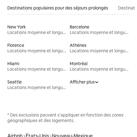
Destinations populaires pour des séjours prolongés
Destinati
New York
Barcelone
Locations moyenne et longue durée
Locations moyenne et longue durée
Florence
Athènes
Locations moyenne et longue durée
Locations moyenne et longue durée
Miami
Montréal
Locations moyenne et longue durée
Locations moyenne et longue durée
Seattle
Afficher plus
Locations moyenne et longue durée
* Des exclusions peuvent s'appliquer en fonction des zones
géographiques et des logements.
Airbnb
États-Unis
Nouveau-Mexique