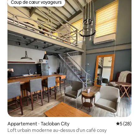
Coup de cœur voyageurs
Coup de cœur voyageurs
Appartement ⋅ Tacloban City
Évaluation
5 (28)
Loft urbain moderne au-dessus d'un café cosy