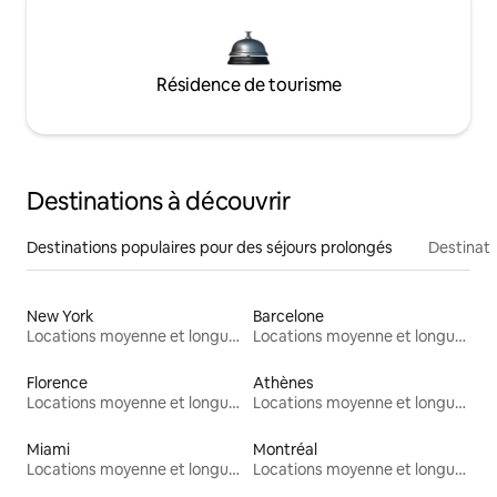
Résidence de tourisme
Destinations à découvrir
Destinations populaires pour des séjours prolongés
Destinati
New York
Barcelone
Locations moyenne et longue durée
Locations moyenne et longue durée
Florence
Athènes
Locations moyenne et longue durée
Locations moyenne et longue durée
Miami
Montréal
Locations moyenne et longue durée
Locations moyenne et longue durée