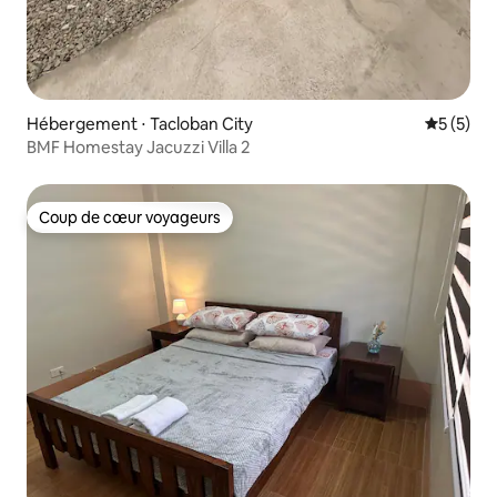
Hébergement ⋅ Tacloban City
Évaluatio
5 (5)
BMF Homestay Jacuzzi Villa 2
Coup de cœur voyageurs
Coup de cœur voyageurs