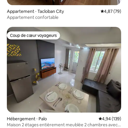
Appartement ⋅ Tacloban City
Évaluation mo
4,87 (79)
Appartement confortable
Coup de cœur voyageurs
Coup de cœur voyageurs
Hébergement ⋅ Palo
Évaluation moy
4,94 (139)
Maison 2 étages entièrement meublée 2 chambres avec