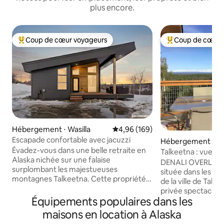
plus encore.
Coup de cœur voyageurs
Coup de cœur 
Coups de cœur voyageurs les plus appréciés
Coups de cœur vo
Hébergement ⋅ Wasilla
Évaluation moyenne sur la base 
4,96 (169)
Escapade confortable avec jacuzzi
Hébergement ⋅ Ta
Évadez-vous dans une belle retraite en
Talkeetna : vue su
Alaska nichée sur une falaise
boréales
DENALI OVERLOOK
surplombant les majestueuses
située dans les bo
montagnes Talkeetna. Cette propriété
de la ville de Talk
de 2 acres dispose d'une grande
privée spectaculair
terrasse avec un jacuzzi pour
Équipements populaires dans les
chaîne de l'Alaska 
4 personnes et un foyer, parfait pour se
Même si Denali est
maisons en location à Alaska
détendre en fin de journée. Il y a deux
nuages, vous surp