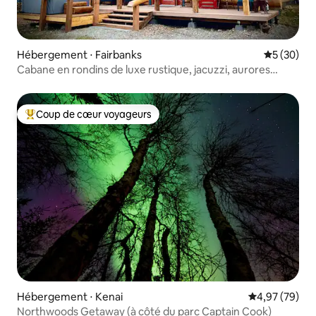
Hébergement ⋅ Fairbanks
Évaluation
5 (30)
Cabane en rondins de luxe rustique, jacuzzi, aurores
boréales, Denali
Coup de cœur voyageurs
Coups de cœur voyageurs les plus appréciés
Hébergement ⋅ Kenai
Évaluation mo
4,97 (79)
Northwoods Getaway (à côté du parc Captain Cook)