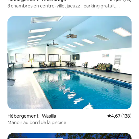
3 chambres en centre-ville, jacuzzi, parking gratuit,
6 personnes
Hébergement ⋅ Wasilla
Évaluation moy
4,67 (138)
Manoir au bord de la piscine