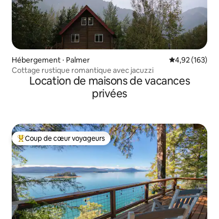
Hébergement ⋅ Palmer
Évaluation moy
4,92 (163)
Cottage rustique romantique avec jacuzzi
Location de maisons de vacances
privées
Coup de cœur voyageurs
Coups de cœur voyageurs les plus appréciés