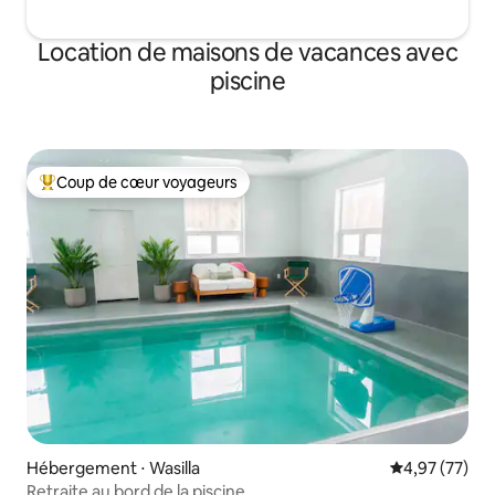
Location de maisons de vacances avec
piscine
Coup de cœur voyageurs
Coups de cœur voyageurs les plus appréciés
Hébergement ⋅ Wasilla
Évaluation mo
4,97 (77)
Retraite au bord de la piscine