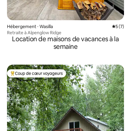
Hébergement ⋅ Wasilla
Évaluatio
5 (7)
Retraite à Alpenglow Ridge
Location de maisons de vacances à la
semaine
Coup de cœur voyageurs
Coups de cœur voyageurs les plus appréciés