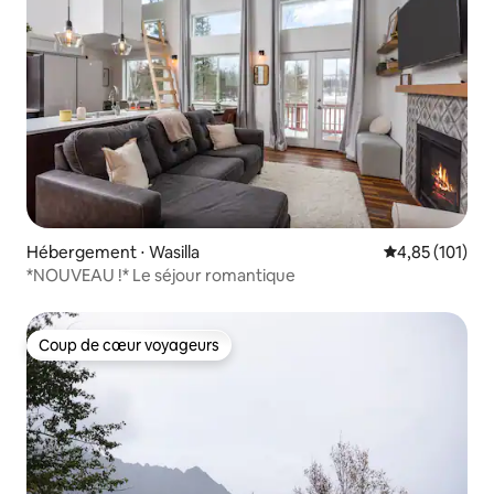
Hébergement ⋅ Wasilla
Évaluation moy
4,85 (101)
*NOUVEAU !* Le séjour romantique
Coup de cœur voyageurs
Coup de cœur voyageurs