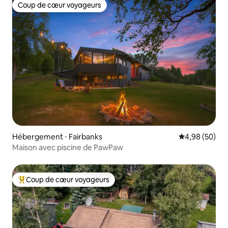
Coup de cœur voyageurs
Coup de cœur voyageurs
Hébergement ⋅ Fairbanks
Évaluation mo
4,98 (50)
Maison avec piscine de PawPaw
Coup de cœur voyageurs
Coups de cœur voyageurs les plus appréciés