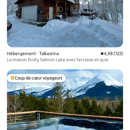
Hébergement ⋅ Talkeetna
Évaluation moy
4,98 (123)
La maison Rusty Salmon Lake avec terrasse et quai
Coup de cœur voyageurs
Coups de cœur voyageurs les plus appréciés