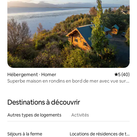
Hébergement ⋅ Homer
Évaluation
5 (40)
Superbe maison en rondins en bord de mer avec vue sur
le glacier et le bras de mer
Destinations à découvrir
Autres types de logements
Activités
Séjours à la ferme
Locations de résidences de tourisme