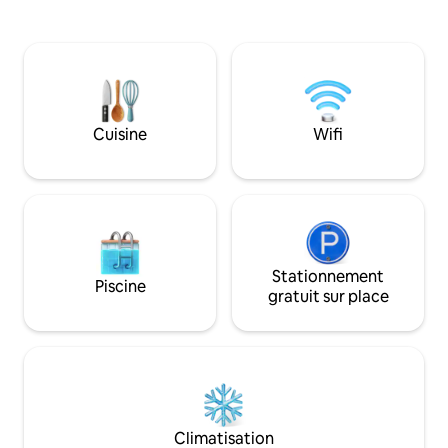
chambres confortables, chacune
pouvez boire votr
équipée de sa propre télévision, et une
regardant Denali. 
salle de bain de type spa pour la détente.
d'endroits qui on
Il y a un lave-linge et un sèche-linge,
ci. Pourquoi reste
donc vous aurez tout le confort d'un
vous pouvez avoir 
chez-soi. Situé à proximité de lieux de
nombreux sentier
loisirs de plein air comme Hatcher Pass,
disponibles direct
Cuisine
Wifi
cet endroit est idéal pour tout le monde.
maison. Les orig
dans cette région.
Stationnement
Piscine
gratuit sur place
Climatisation