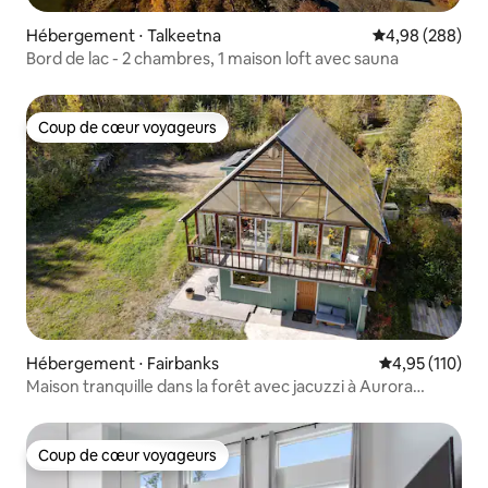
Hébergement ⋅ Talkeetna
Évaluation moy
4,98 (288)
Bord de lac - 2 chambres, 1 maison loft avec sauna
Coup de cœur voyageurs
Coup de cœur voyageurs
Hébergement ⋅ Fairbanks
Évaluation moy
4,95 (110)
Maison tranquille dans la forêt avec jacuzzi à Aurora
Hilltop Retreat
Coup de cœur voyageurs
Coup de cœur voyageurs