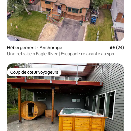
Hébergement ⋅ Anchorage
Évaluation
5 (24)
Une retraite à Eagle River | Escapade relaxante au spa
Coup de cœur voyageurs
Coup de cœur voyageurs