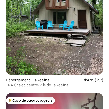
Hébergement ⋅ Talkeetna
Évaluation moy
4,95 (257)
TKA Chalet, centre-ville de Talkeetna
Coup de cœur voyageurs
Coups de cœur voyageurs les plus appréciés