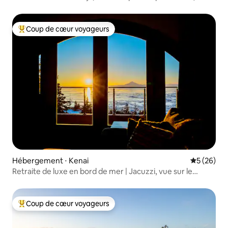
Coup de cœur voyageurs
Coups de cœur voyageurs les plus appréciés
Hébergement ⋅ Kenai
Évaluation
5 (26)
Retraite de luxe en bord de mer | Jacuzzi, vue sur le
volcan
Coup de cœur voyageurs
Coups de cœur voyageurs les plus appréciés