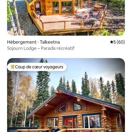
Hébergement ⋅ Talkeetna
Évaluation
5 (60)
Sojourn Lodge ~ Paradis récréatif
Coup de cœur voyageurs
Coups de cœur voyageurs les plus appréciés