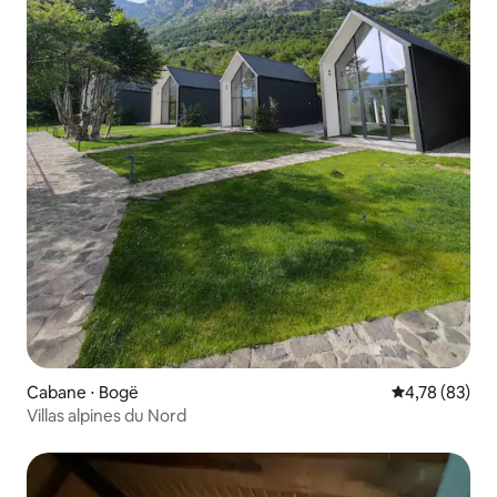
Cabane ⋅ Bogë
Évaluation mo
4,78 (83)
Villas alpines du Nord