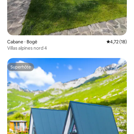
Cabane ⋅ Bogë
Évaluation mo
4,72 (18)
Villas alpines nord 4
Superhôte
Superhôte