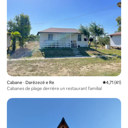
Cabane ⋅ Darëzezë e Re
Évaluation m
4,71 (41)
Cabanes de plage derrière un restaurant familial