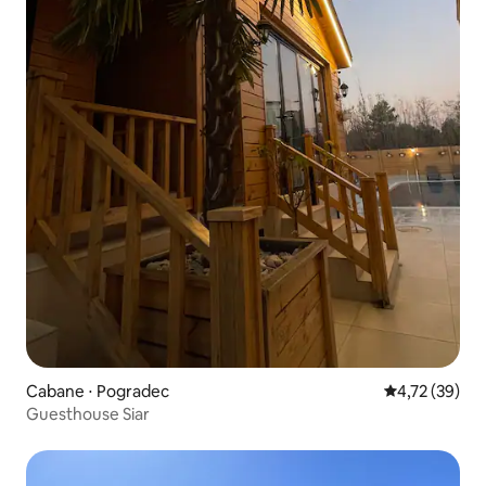
Cabane ⋅ Pogradec
Évaluation mo
4,72 (39)
Guesthouse Siar