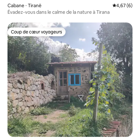
Cabane ⋅ Tiranë
Évaluation m
4,67 (6)
Évadez-vous dans le calme de la nature à Tirana
Coup de cœur voyageurs
Coup de cœur voyageurs