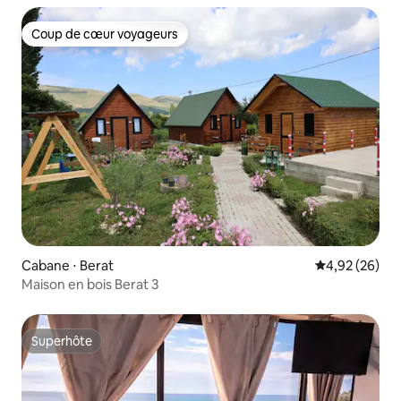
Coup de cœur voyageurs
Coup de cœur voyageurs
Cabane ⋅ Berat
Évaluation mo
4,92 (26)
Maison en bois Berat 3
Superhôte
Superhôte