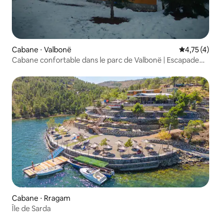
Cabane ⋅ Valbonë
Évaluation m
4,75 (4)
Cabane confortable dans le parc de Valbonë | Escapade
en montagne
Cabane ⋅ Rragam
Île de Sarda