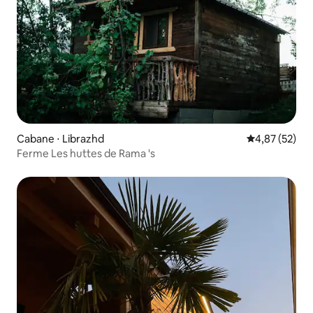
Cabane ⋅ Librazhd
Évaluation mo
4,87 (52)
Ferme Les huttes de Rama 's