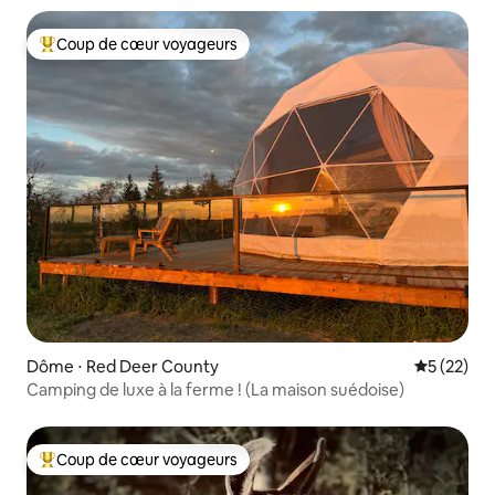
Coup de cœur voyageurs
Coups de cœur voyageurs les plus appréciés
Dôme ⋅ Red Deer County
Évaluation
5 (22)
Camping de luxe à la ferme ! (La maison suédoise)
Coup de cœur voyageurs
Coups de cœur voyageurs les plus appréciés