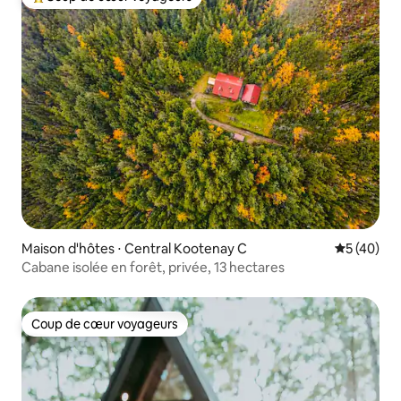
Coups de cœur voyageurs les plus appréciés
Maison d'hôtes ⋅ Central Kootenay C
Évaluation
5 (40)
Cabane isolée en forêt, privée, 13 hectares
Coup de cœur voyageurs
Coup de cœur voyageurs