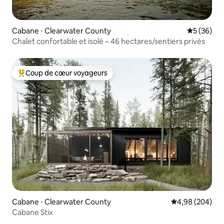
Cabane ⋅ Clearwater County
Évaluation
5 (36)
Chalet confortable et isolé – 46 hectares/sentiers privés
Coup de cœur voyageurs
Coups de cœur voyageurs les plus appréciés
Cabane ⋅ Clearwater County
Évaluation moy
4,98 (204)
Cabane Stix