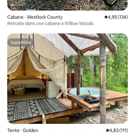
Cabane ⋅ Westlock County
Évaluation moy
4,95 (134)
Retraite dans une cabane à Willow Woods
Superhôte
Superhôte
Tente ⋅ Golden
Évaluation mo
4,83 (111)