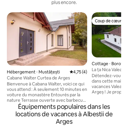
plus encore.
Coup de cœur vo
Coup de cœur vo
Cottage ⋅ Borovine
La ța Nica 
Hébergement ⋅ Mustățești
Évaluation moyenne sur la bas
4,75 (4)
Détendez-vous ave
Cabane Walter Curtea de Arges
dans cette maison 
Bienvenue à Cabana Walter, voici ce qui
vacances Valea Ar
vous attend : À seulement 10 minutes en
Argeș ! Je propose à la location une
voiture du monastère Entourés par la
maison de vacanc
nature Terrasse ouverte avec barbecue
intimes, entièrem
Équipements populaires dans les
Cuisine entièrement équipée Chauffage
NEUVES, chacune a
central avec thermostat Garage :
locations de vacances à Albestii de
de bain. Chauffag
2 places + parking extérieur disponible
cour! Séjour/salle à manger de 40 m²
Arges
3 chambres séparées et un salon
avec salle de bain
spacieux Wifi rapide et télévision