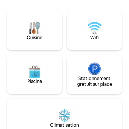
équipée, cuisine 
connectée Vous apprécierez le meilleur
fenêtres, télévisio
des deux mondes, un accès facile aux
système audio prê
commerces, aux restaurants et aux
amis - Atmosphère
monuments historiques, tout en étant
sent le bois et les
niché dans un quartier calme et relaxant,
parfait pour le repos et l'intimité
Cuisine
Wifi
Stationnement
Piscine
gratuit sur place
Climatisation