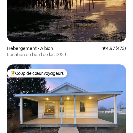
Hébergement ⋅ Albion
Évaluation moy
4,97 (473)
Location en bord de lac D & J
Coup de cœur voyageurs
Coups de cœur voyageurs les plus appréciés