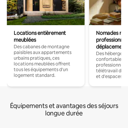
Locations entièrement
Nomades num
meublées
professionnel
déplacement
Des cabanes de montagne
paisibles aux appartements
Des hébergem
urbains pratiques, ces
confortables p
locations meublées offrent
professionnels
tous les équipements d'un
télétravail dis
logement standard.
et d'espaces de
Équipements et avantages des séjours
longue durée