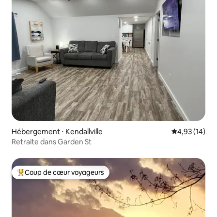
Hébergement ⋅ Kendallville
Évaluation mo
4,93 (14)
Retraite dans Garden St
Coup de cœur voyageurs
Coups de cœur voyageurs les plus appréciés