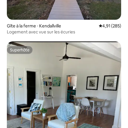
Gîte à la ferme ⋅ Kendallville
Évaluation moy
4,91 (285)
Logement avec vue sur les écuries
Superhôte
Superhôte