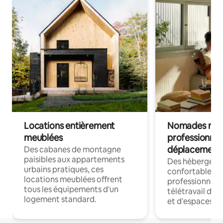
Locations entièrement
Nomades num
meublées
professionnel
déplacement
Des cabanes de montagne
paisibles aux appartements
Des hébergem
urbains pratiques, ces
confortables p
locations meublées offrent
professionnels
tous les équipements d'un
télétravail dis
logement standard.
et d'espaces de