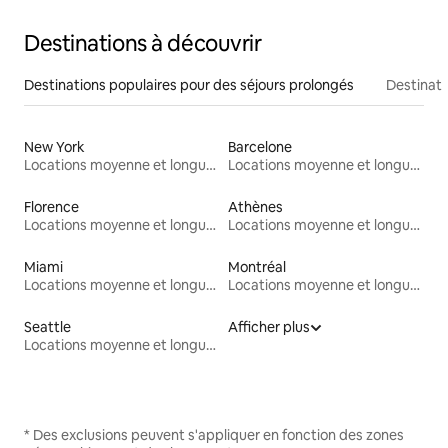
Destinations à découvrir
Destinations populaires pour des séjours prolongés
Destinati
New York
Barcelone
Locations moyenne et longue durée
Locations moyenne et longue durée
Florence
Athènes
Locations moyenne et longue durée
Locations moyenne et longue durée
Miami
Montréal
Locations moyenne et longue durée
Locations moyenne et longue durée
Seattle
Afficher plus
Locations moyenne et longue durée
* Des exclusions peuvent s'appliquer en fonction des zones