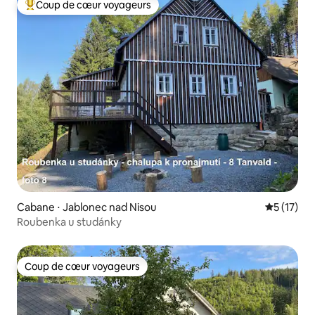
Coup de cœur voyageurs
Coups de cœur voyageurs les plus appréciés
Cabane ⋅ Jablonec nad Nisou
Évaluation
5 (17)
Roubenka u studánky
Coup de cœur voyageurs
Coup de cœur voyageurs