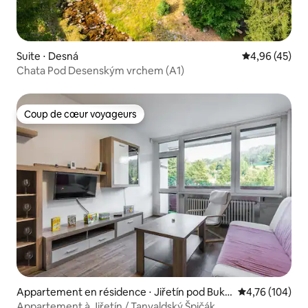
Suite ⋅ Desná
Évaluation mo
4,96 (45)
Chata Pod Desenským vrchem (A1)
Coup de cœur voyageurs
Coup de cœur voyageurs
Appartement en résidence ⋅ Jiřetín pod Buko
Évaluation moy
4,76 (104)
vou
Appartement à Jiřetín / Tanvaldský Špičák