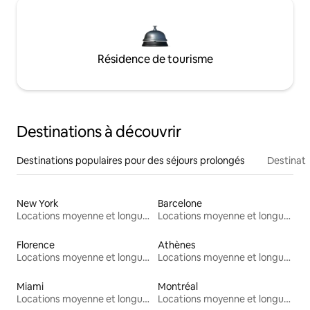
Résidence de tourisme
Destinations à découvrir
Destinations populaires pour des séjours prolongés
Destinati
New York
Barcelone
Locations moyenne et longue durée
Locations moyenne et longue durée
Florence
Athènes
Locations moyenne et longue durée
Locations moyenne et longue durée
Miami
Montréal
Locations moyenne et longue durée
Locations moyenne et longue durée