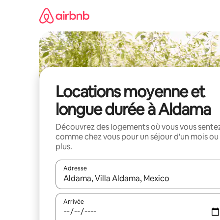
Aller
directement
au
contenu
Locations moyenne et
longue durée à Aldama
Découvrez des logements où vous vous sente
comme chez vous pour un séjour d'un mois ou
plus.
Adresse
Lorsque les résultats s'affichent, utilisez les flèc
Arrivée