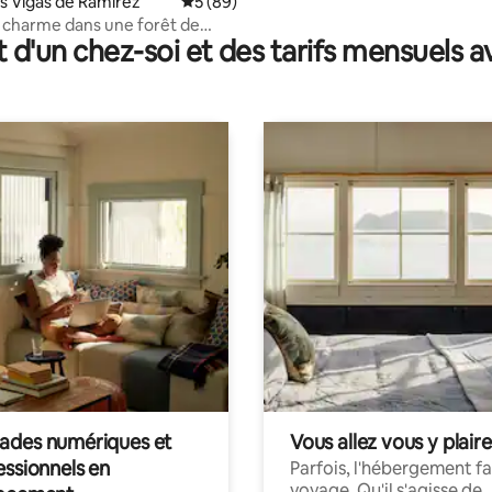
as Vigas de Ramírez
Évaluation moyenne sur la base de 89 com
5 (89)
 charme dans une forêt de
t d'un chez-soi et des tarifs mensuels 
des numériques et
Vous allez vous y plaire
essionnels en
Parfois, l'hébergement fai
voyage. Qu'il s'agisse de