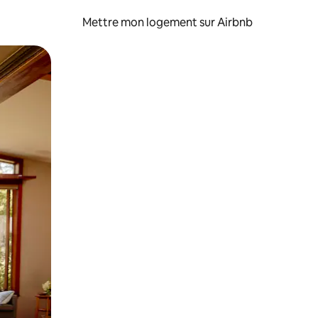
Mettre mon logement sur Airbnb
sant glisser.