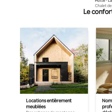
Hutte ⋅ L
Chalet de
Le confor
nuages
Locations entièrement
Noma
meublées
prof