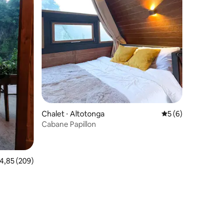
Chalet ⋅ Altotonga
Évaluation moyenn
5 (6)
Cabane Papillon
valuation moyenne sur la base de 209 commentaires : 4,85 sur 5
4,85 (209)