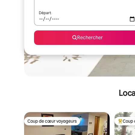
Départ
Rechercher
Loca
Coup de cœur voyageurs
Coup 
Coup de cœur voyageurs
Coups de