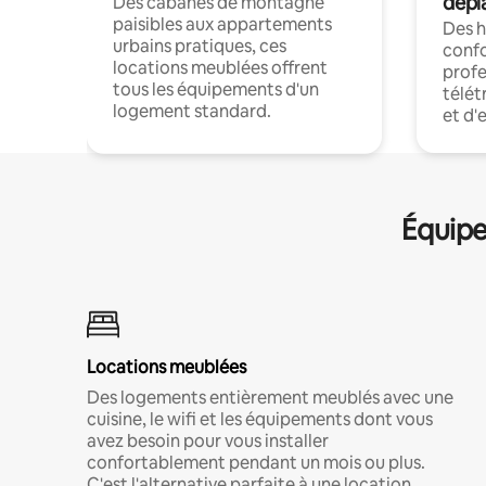
dépl
Des cabanes de montagne
paisibles aux appartements
Des 
urbains pratiques, ces
confo
locations meublées offrent
profe
tous les équipements d'un
télét
logement standard.
et d'
Équipe
Locations meublées
Des logements entièrement meublés avec une
cuisine, le wifi et les équipements dont vous
avez besoin pour vous installer
confortablement pendant un mois ou plus.
C'est l'alternative parfaite à une location