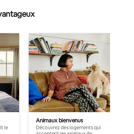
mentaires : 5 sur 5
avantageux
Animaux bienvenus
t le
Découvrez des logements qui
acceptent les animaux de