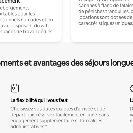
acement
cabanes à flanc de falais
hébergements
de péniches tranquilles, 
rtables pour les
locations sont dotées de
ssionnels nomades et en
caractéristiques uniques
ravail disposant du wifi
espaces de travail dédiés.
ments et avantages des séjours longu
La flexibilité qu'il vous faut
L
Choisissez vos dates exactes d'arrivée et de
D
départ puis réservez facilement en ligne, sans
v
engagement supplémentaire ni formalités
m
administratives.*