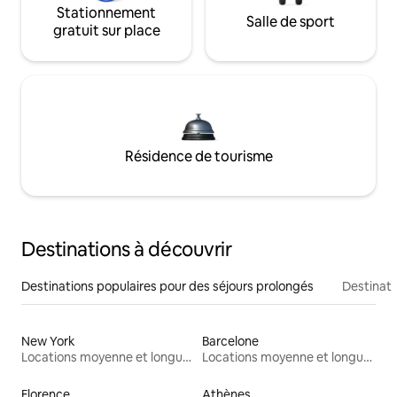
Stationnement
Salle de sport
gratuit sur place
Résidence de tourisme
Destinations à découvrir
Destinations populaires pour des séjours prolongés
Destinati
New York
Barcelone
Locations moyenne et longue durée
Locations moyenne et longue durée
Florence
Athènes