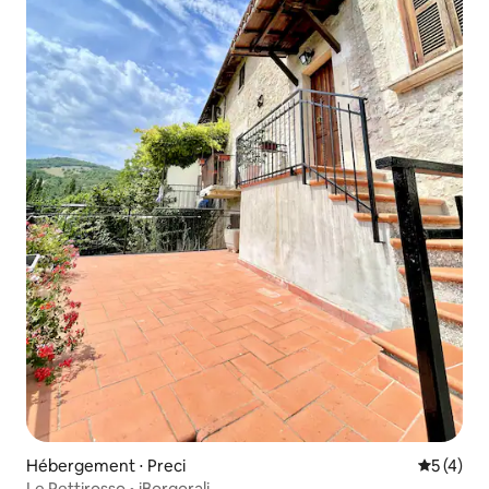
Hébergement ⋅ Preci
Évaluatio
5 (4)
Le Pettirosso • iBorgorali