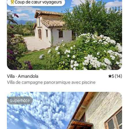
Coup de cœur voyageurs
Coups de cœur voyageurs les plus appréciés
Villa ⋅ Amandola
Évaluation
5 (14)
Villa de campagne panoramique avec piscine
Superhôte
Superhôte