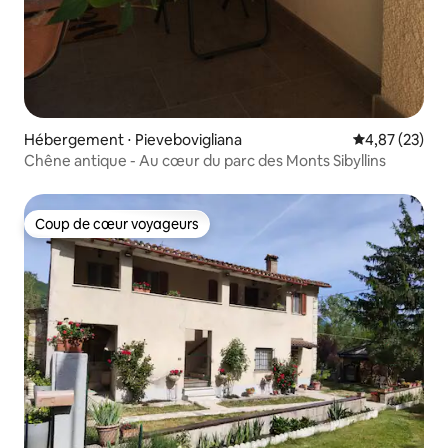
Hébergement ⋅ Pievebovigliana
Évaluation mo
4,87 (23)
Chêne antique - Au cœur du parc des Monts Sibyllins
Coup de cœur voyageurs
Coup de cœur voyageurs