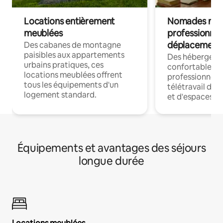
Locations entièrement
Nomades num
meublées
professionnel
déplacement
Des cabanes de montagne
paisibles aux appartements
Des hébergem
urbains pratiques, ces
confortables p
locations meublées offrent
professionnels
tous les équipements d'un
télétravail dis
logement standard.
et d'espaces de
Équipements et avantages des séjours
longue durée