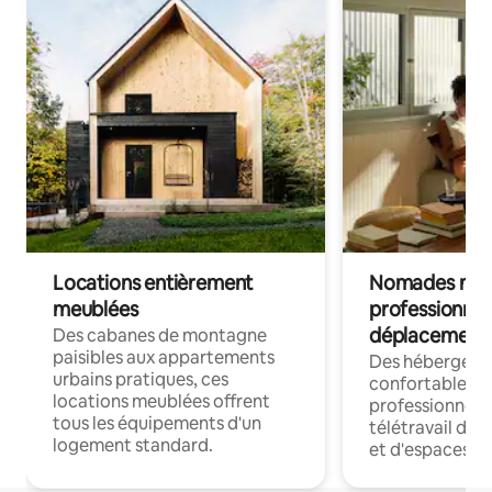
Locations entièrement
Nomades num
meublées
professionnel
déplacement
Des cabanes de montagne
paisibles aux appartements
Des hébergem
urbains pratiques, ces
confortables p
locations meublées offrent
professionnels
tous les équipements d'un
télétravail dis
logement standard.
et d'espaces de