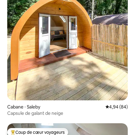
Cabane ⋅ Saleby
Évaluation mo
4,94 (84)
Capsule de galant de neige
Coup de cœur voyageurs
Coups de cœur voyageurs les plus appréciés