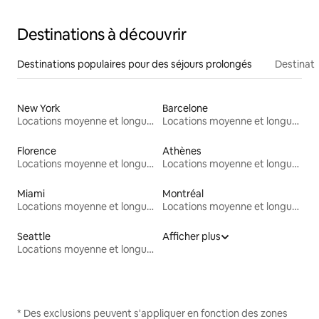
Destinations à découvrir
Destinations populaires pour des séjours prolongés
Destinati
New York
Barcelone
Locations moyenne et longue durée
Locations moyenne et longue durée
Florence
Athènes
Locations moyenne et longue durée
Locations moyenne et longue durée
Miami
Montréal
Locations moyenne et longue durée
Locations moyenne et longue durée
Seattle
Afficher plus
Locations moyenne et longue durée
* Des exclusions peuvent s'appliquer en fonction des zones