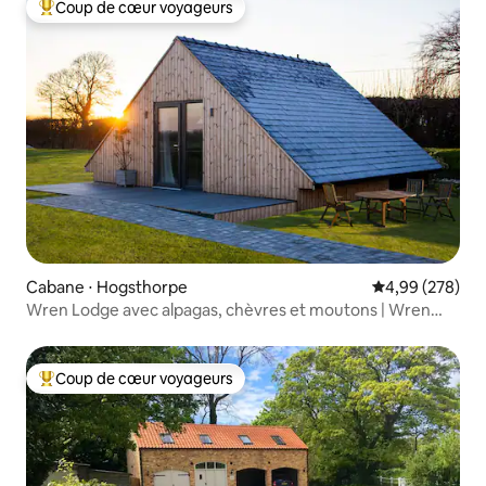
Coup de cœur voyageurs
Coups de cœur voyageurs les plus appréciés
Cabane ⋅ Hogsthorpe
Évaluation moy
4,99 (278)
Wren Lodge avec alpagas, chèvres et moutons | Wren
Farm
Coup de cœur voyageurs
Coups de cœur voyageurs les plus appréciés