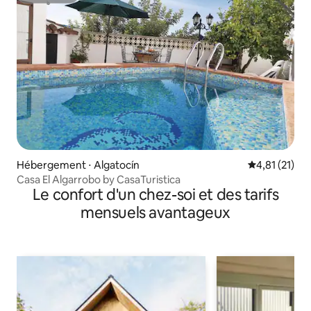
Hébergement ⋅ Algatocín
Évaluation mo
4,81 (21)
Casa El Algarrobo by CasaTuristica
Le confort d'un chez-soi et des tarifs
mensuels avantageux