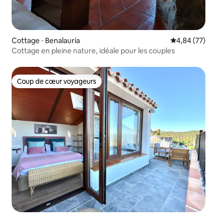
Cottage ⋅ Benalauría
Évaluation mo
4,84 (77)
Cottage en pleine nature, idéale pour les couples
Coup de cœur voyageurs
Coup de cœur voyageurs