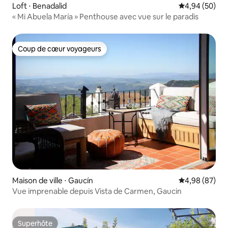
Loft ⋅ Benadalid
Évaluation mo
4,94 (50)
« Mi Abuela María » Penthouse avec vue sur le paradis
Coup de cœur voyageurs
Coup de cœur voyageurs
Maison de ville ⋅ Gaucín
Évaluation mo
4,98 (87)
Vue imprenable depuis Vista de Carmen, Gaucin
Superhôte
Superhôte