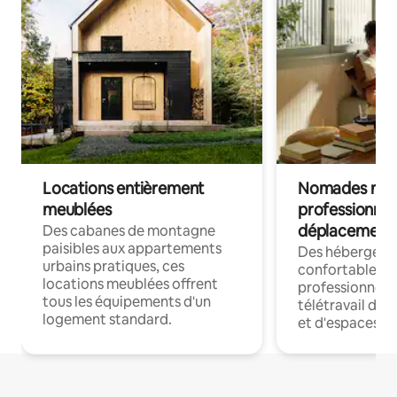
Locations entièrement
Nomades num
meublées
professionnel
déplacement
Des cabanes de montagne
paisibles aux appartements
Des hébergem
urbains pratiques, ces
confortables p
locations meublées offrent
professionnels
tous les équipements d'un
télétravail dis
logement standard.
et d'espaces de