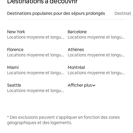
Destinations à découvrir
Destinations populaires pour des séjours prolongés
Destinati
New York
Barcelone
Locations moyenne et longue durée
Locations moyenne et longue durée
Florence
Athènes
Locations moyenne et longue durée
Locations moyenne et longue durée
Miami
Montréal
Locations moyenne et longue durée
Locations moyenne et longue durée
Seattle
Afficher plus
Locations moyenne et longue durée
* Des exclusions peuvent s'appliquer en fonction des zones
géographiques et des logements.