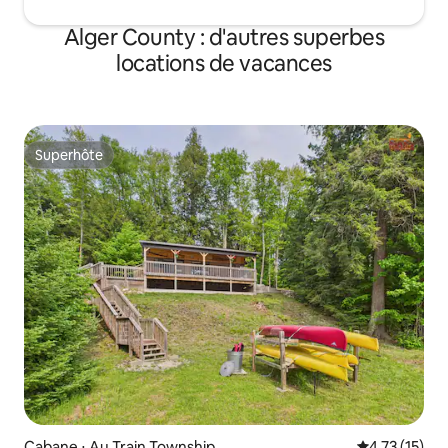
Alger County : d'autres superbes
locations de vacances
Superhôte
Superhôte
Cabane ⋅ Au Train Township
Évaluation mo
4,73 (15)