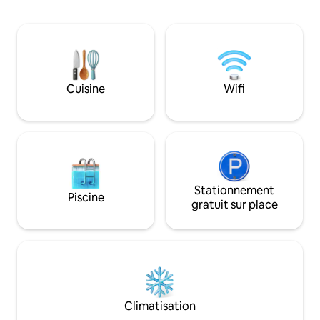
dispose également d'un foyer à bois et
partir de bois flot
d'un sauna ! Apportez vos jouets et
Salon avec futon 
profitez des lacs de pêche à proximité,
avec lit double en 
des pistes de motoneige, des pistes de
avec plans de trava
VTT, de la randonnée, des raquettes et
d'une plaque de cu
du kayak. À courte distance en voiture
four à micro-onde
du célèbre Pictured Rocks National
Cuisine
Wifi
bain complète, lav
Lakeshore.
Jacuzzi pour 5 pe
extérieur et grill 
Stationnement
Piscine
gratuit sur place
Climatisation