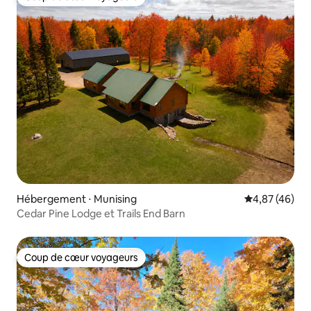
Coup de cœur voyageurs
Hébergement ⋅ Munising
Évaluation mo
4,87 (46)
Cedar Pine Lodge et Trails End Barn
Coup de cœur voyageurs
Coup de cœur voyageurs