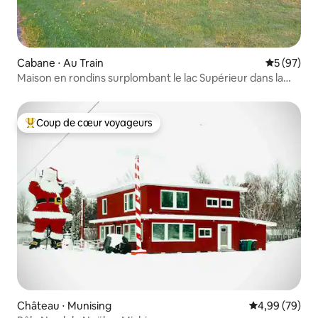
Cabane ⋅ Au Train
Évaluation
5 (97)
Maison en rondins surplombant le lac Supérieur dans la
péninsule supérieure du Michigan
Coup de cœur voyageurs
Coups de cœur voyageurs les plus appréciés
Château ⋅ Munising
Évaluation mo
4,99 (79)