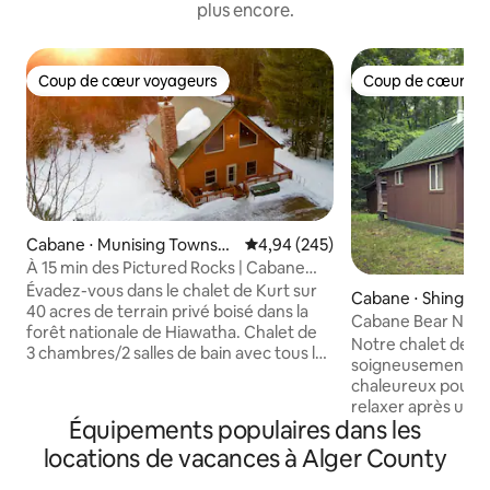
plus encore.
Coup de cœur voyageurs
Coup de cœur vo
Coup de cœur voyageurs
Coup de cœur vo
Cabane ⋅ Munising Townshi
Évaluation moyenne sur la base 
4,94 (245)
p
À 15 min des Pictured Rocks | Cabane
isolée avec sauna
Évadez-vous dans le chalet de Kurt sur
Cabane ⋅ Shinglet
40 acres de terrain privé boisé dans la
Cabane Bear Neces
forêt nationale de Hiawatha. Chalet de
Rocks, jacuzzi
Notre chalet de t
3 chambres/2 salles de bain avec tous les
soigneusement ré
équipements d'une construction neuve,
chaleureux pour s
y compris des appareils en acier
relaxer après une
inoxydable, un lave-vaisselle, un four à
Équipements populaires dans les
découvrir le Pictu
micro-ondes et une machine à glaçons.
Lakeshore. Situé à
locations de vacances à Alger County
Salle de jeux finie avec un canapé-lit
Michigan. Chambre au rez-de-chaussée
gigogne pour 2 personnes. La maison
avec un lit queen 