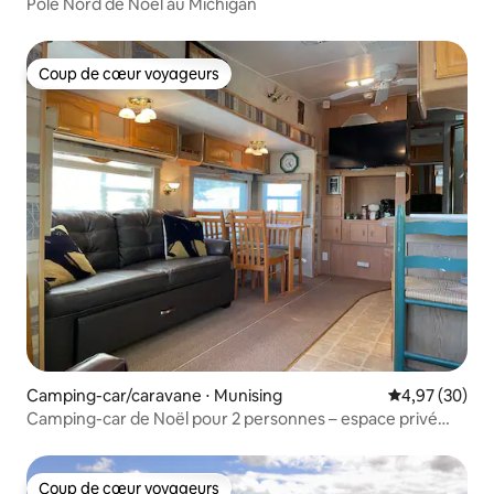
Pôle Nord de Noël au Michigan
Coup de cœur voyageurs
Coup de cœur voyageurs
Camping-car/caravane ⋅ Munising
Évaluation mo
4,97 (30)
Camping-car de Noël pour 2 personnes – espace privé
près de Pictured Roc
Coup de cœur voyageurs