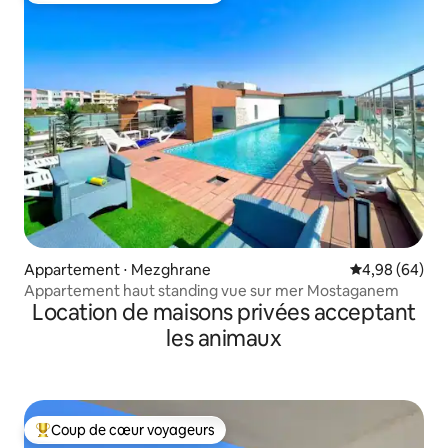
Appartement ⋅ Mezghrane
Évaluation mo
4,98 (64)
Appartement haut standing vue sur mer Mostaganem
Location de maisons privées acceptant
les animaux
Coup de cœur voyageurs
Coups de cœur voyageurs les plus appréciés