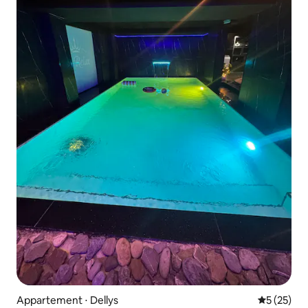
Appartement ⋅ Dellys
Évaluation
5 (25)