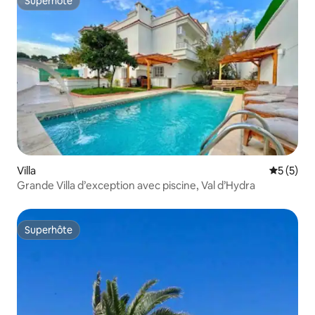
Superhôte
Superhôte
Villa
Évaluatio
5 (5)
Grande Villa d’exception avec piscine, Val d’Hydra
Superhôte
Superhôte