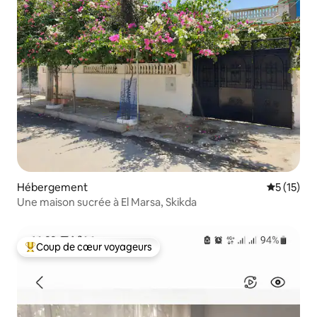
Hébergement
Évaluation
5 (15)
Une maison sucrée à El Marsa, Skikda
Coup de cœur voyageurs
Coups de cœur voyageurs les plus appréciés