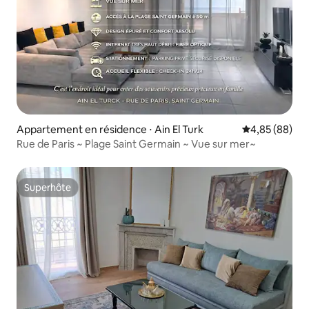
Appartement en résidence ⋅ Ain El Turk
Évaluation mo
4,85 (88)
Rue de Paris ~ Plage Saint Germain ~ Vue sur mer~
Superhôte
Superhôte