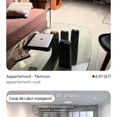
Appartement ⋅ Tlemcen
Évaluation mo
4,97 (67)
appartement royal
Coup de cœur voyageurs
Coup de cœur voyageurs