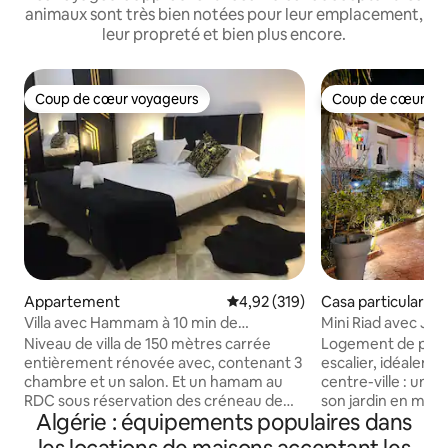
animaux sont très bien notées pour leur emplacement,
leur propreté et bien plus encore.
Coup de cœur voyageurs
Coup de cœur vo
Coup de cœur voyageurs
Coup de cœur vo
Appartement
Évaluation moyenne sur la base 
4,92 (319)
Casa particular ⋅ 
e
Villa avec Hammam à 10 min de
Mini Riad avec Jar
l'aéroport
Niveau de villa de 150 mètres carrée
Logement de plain
entièrement rénovée avec, contenant 3
escalier, idéalemen
chambre et un salon. Et un hamam au
centre-ville : un vé
RDC sous réservation des créneau de
son jardin en mini
Algérie : équipements populaires dans
2hr. climatisation et chauffage couvrant
confortable et dé
toute la surface, vous aurez deux
fort : un petit-déj