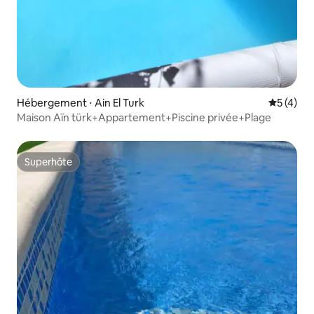
Hébergement ⋅ Ain El Turk
Évaluatio
5 (4)
Maison Aïn türk+Appartement+Piscine privée+Plage
Superhôte
Superhôte