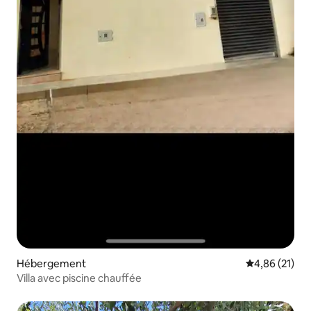
Hébergement
Évaluation mo
4,86 (21)
Villa avec piscine chauffée