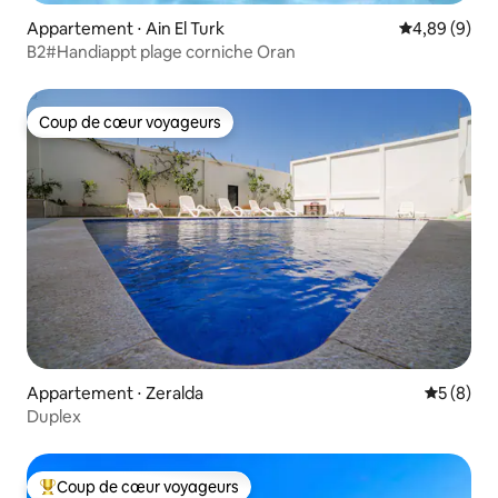
Appartement ⋅ Ain El Turk
Évaluation m
4,89 (9)
B2#Handiappt plage corniche Oran
Coup de cœur voyageurs
Coup de cœur voyageurs
Appartement ⋅ Zeralda
Évaluatio
5 (8)
Duplex
Coup de cœur voyageurs
Coups de cœur voyageurs les plus appréciés