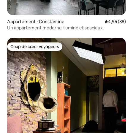
Appartement ⋅ Constantine
Évaluation mo
4,95 (38)
Un appartement moderne illuminé et spacieux.
Coup de cœur voyageurs
Coup de cœur voyageurs