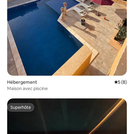
Hébergement
Évaluatio
5 (8)
Maison avec piscine
Superhôte
Superhôte