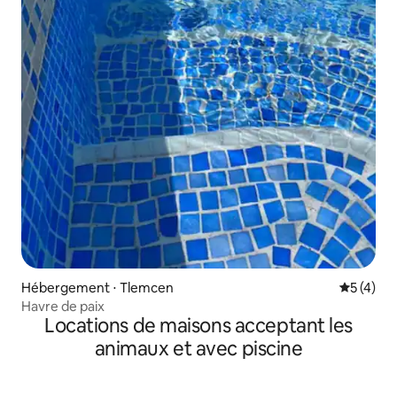
Hébergement ⋅ Tlemcen
Évaluatio
5 (4)
Havre de paix
Locations de maisons acceptant les
animaux et avec piscine