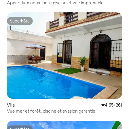
Appart lumineux, belle piscine et vue imprenable
Superhôte
Superhôte
Villa
Évaluation mo
4,65 (26)
Vue mer et forêt, piscine et évasion garantie