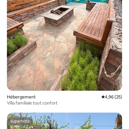
Hébergement
Évaluation mo
4,96 (25)
Villa familiale tout confort
Superhôte
Superhôte