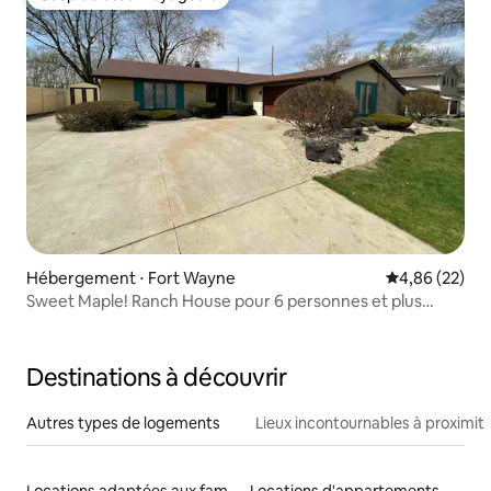
Coup de cœur voyageurs
Hébergement ⋅ Fort Wayne
Évaluation mo
4,86 (22)
Sweet Maple! Ranch House pour 6 personnes et plus
46835, Rad
Destinations à découvrir
Autres types de logements
Lieux incontournables à proximit
Locations adaptées aux familles
Locations d'appartements