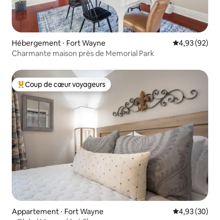
Hébergement ⋅ Fort Wayne
Évaluation mo
4,93 (92)
Charmante maison près de Memorial Park
Coup de cœur voyageurs
Coups de cœur voyageurs les plus appréciés
Appartement ⋅ Fort Wayne
Évaluation mo
4,93 (30)