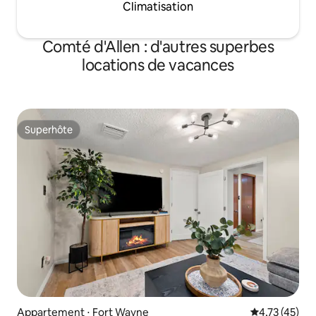
Climatisation
Comté d'Allen : d'autres superbes
locations de vacances
Superhôte
Superhôte
Appartement ⋅ Fort Wayne
Évaluation mo
4,73 (45)