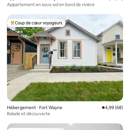
Appartement en sous-sol en bord de rivière
Coup de cœur voyageurs
Coups de cœur voyageurs les plus appréciés
Hébergement ⋅ Fort Wayne
Évaluation mo
4,99 (68)
Balade et découverte