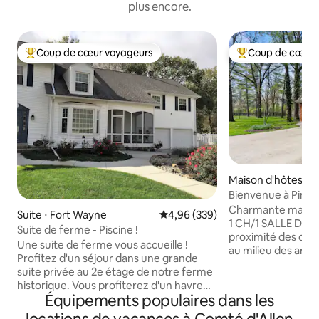
plus encore.
Coup de cœur voyageurs
Coup de cœur 
Coups de cœur voyageurs les plus appréciés
Coups de cœur vo
Maison d'hôtes ⋅ 
e
Bienvenue à Pine
Charmante maison
Suite ⋅ Fort Wayne
Évaluation moyenne sur la base 
4,96 (339)
1 CH/1 SALLE DE B
Suite de ferme - Piscine !
proximité des com
Une suite de ferme vous accueille !
au milieu des arbr
Profitez d'un séjour dans une grande
l'intimité et la sé
suite privée au 2e étage de notre ferme
deuxième étage si
historique. Vous profiterez d'un havre
minutes du centre-
Équipements populaires dans les
de paix qui ressemble à la campagne, à
de PFW se trouve t
l'intérieur de la ville ! À seulement
calme de 2 acres.