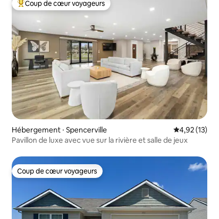
Coup de cœur voyageurs
Coups de cœur voyageurs les plus appréciés
Hébergement ⋅ Spencerville
Évaluation mo
4,92 (13)
Pavillon de luxe avec vue sur la rivière et salle de jeux
Coup de cœur voyageurs
Coup de cœur voyageurs