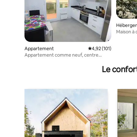
Héberge
Maison à c
Appartement
Évaluation moyenne sur
4,92 (101)
Appartement comme neuf, centre
d'Estella
Le confor