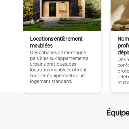
Locations entièrement
Noma
meublées
prof
dépl
Des cabanes de montagne
paisibles aux appartements
Des 
urbains pratiques, ces
confo
locations meublées offrent
profe
tous les équipements d'un
télét
logement standard.
et d'
Équipe