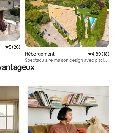
taires : 4,86 sur 5
Évaluation moyenne sur la base de 26 commentaires : 5 sur 5
5 (26)
Hébergement
Évaluation moyenne su
4,89 (18)
Spectaculaire maison design avec piscine
avantageux
à Navarre