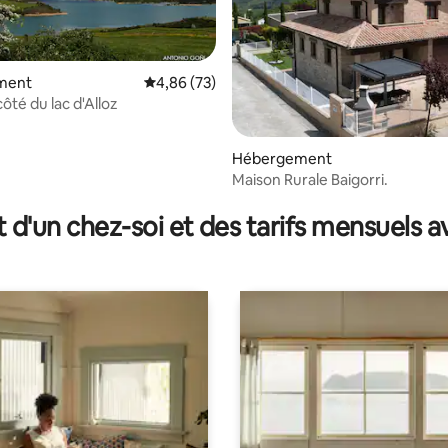
ment
Évaluation moyenne sur la base de 73 commen
4,86 (73)
ôté du lac d'Alloz
 la base de 101 commentaires : 4,92 sur 5
Hébergement
Maison Rurale Baigorri.
t d'un chez-soi et des tarifs mensuels 