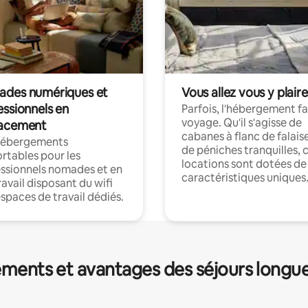
des numériques et
Vous allez vous y plaire
essionnels en
Parfois, l'hébergement fai
voyage. Qu'il s'agisse de
acement
cabanes à flanc de falais
hébergements
de péniches tranquilles, 
rtables pour les
locations sont dotées de
ssionnels nomades et en
caractéristiques uniques
ravail disposant du wifi
espaces de travail dédiés.
ments et avantages des séjours longu