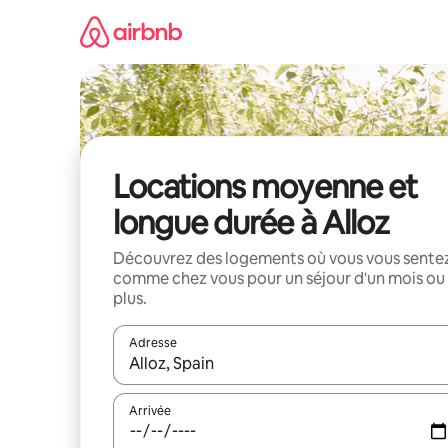
Aller
directement
au
contenu
Locations moyenne et
longue durée à Alloz
Découvrez des logements où vous vous sente
comme chez vous pour un séjour d'un mois ou
plus.
Adresse
Lorsque les résultats s'affichent, utilisez les flèc
Arrivée