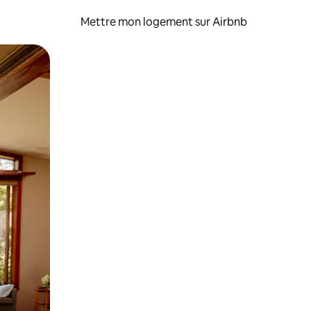
Mettre mon logement sur Airbnb
sant glisser.