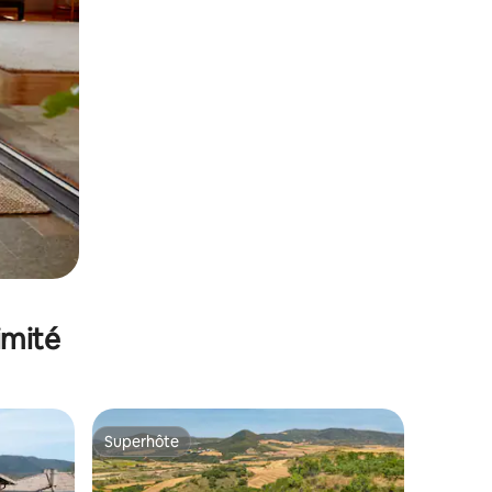
imité
Superhôte
lus appréciés
Superhôte