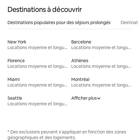
Destinations à découvrir
Destinations populaires pour des séjours prolongés
Destinati
New York
Barcelone
Locations moyenne et longue durée
Locations moyenne et longue durée
Florence
Athènes
Locations moyenne et longue durée
Locations moyenne et longue durée
Miami
Montréal
Locations moyenne et longue durée
Locations moyenne et longue durée
Seattle
Afficher plus
Locations moyenne et longue durée
* Des exclusions peuvent s'appliquer en fonction des zones
géographiques et des logements.