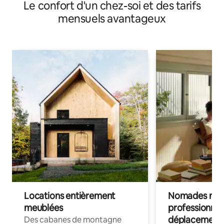
Le confort d'un chez-soi et des tarifs
Inlet Western Waterfront
mensuels avantageux
Locations entièrement
Nomades num
meublées
professionnel
déplacement
Des cabanes de montagne