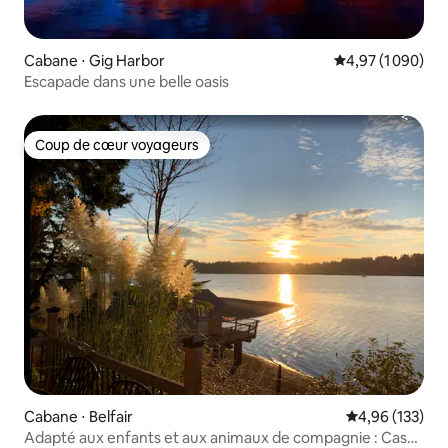
Cabane ⋅ Gig Harbor
Évaluation moyen
4,97 (1 090)
Escapade dans une belle oasis
Coup de cœur voyageurs
Coup de cœur voyageurs
Cabane ⋅ Belfair
Évaluation moy
4,96 (133)
Adapté aux enfants et aux animaux de compagnie : Case