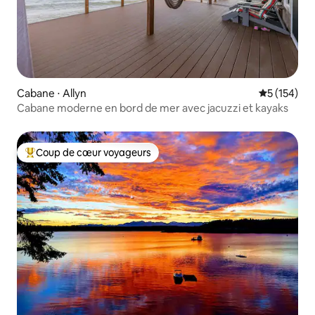
Cabane ⋅ Allyn
Évaluation 
5 (154)
Cabane moderne en bord de mer avec jacuzzi et kayaks
Coup de cœur voyageurs
Coups de cœur voyageurs les plus appréciés