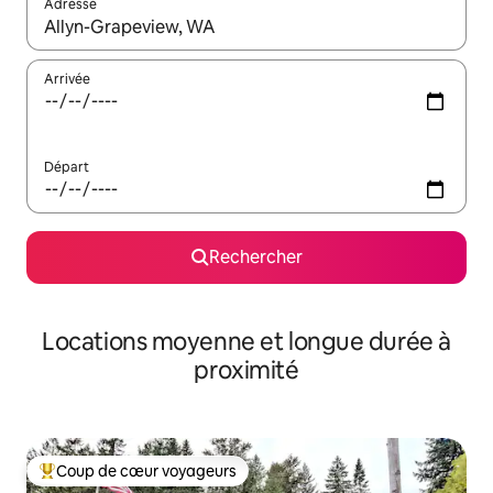
Adresse
Lorsque les résultats s'affichent, utilisez les flèches vers le hau
Arrivée
Départ
Rechercher
Locations moyenne et longue durée à
proximité
Coup de cœur voyageurs
Coups de cœur voyageurs les plus appréciés