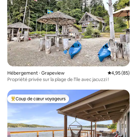
Hébergement ⋅ Grapeview
Évaluation mo
4,95 (85)
Propriété privée sur la plage de l'île avec jacuzzi !
Coup de cœur voyageurs
Coups de cœur voyageurs les plus appréciés