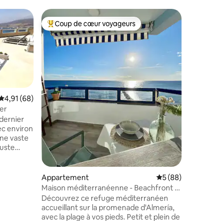
Apparte
Coup de cœur voyageurs
Superhô
lus appréciés
Coups de cœur voyageurs les plus appréciés
Superhô
Mi Chato.
Appartem
sur la p
d'Almería
vue pano
chaque pi
Profitez 
soleil un
Évaluation moyenne sur la base de 68 commentaires : 4,91 sur 5
4,91 (68)
un bateau. Lumineux, accueill
er
parfait p
dernier
ntaires : 4,96 sur 5
des esca
ec environ
détente o
une vaste
Méditerranée. Wi-Fi
juste
lumière n
re tous les
bord de 
,
staurants,
Appartement
Évaluation moyenne
5 (88)
n grand
Maison méditerranéenne - Beachfront &
ntre
Boulevard Access
Découvrez ce refuge méditerranéen
utes à
accueillant sur la promenade d'Almería,
 comme la
avec la plage à vos pieds. Petit et plein de