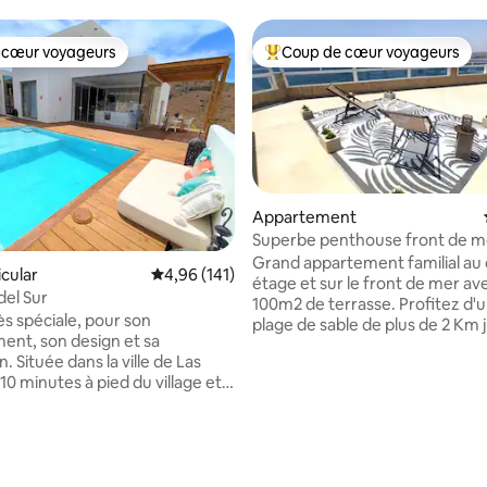
 cœur voyageurs
Coup de cœur voyageurs
 cœur voyageurs
Coups de cœur voyageurs les p
Appartement
Superbe penthouse front de m
ur la base de 61 commentaires : 4,9 sur 5
Grand appartement familial au 
icular
Évaluation moyenne sur la base de 141 comme
4,96 (141)
étage et sur le front de mer av
del Sur
100m2 de terrasse. Profitez d'
ès spéciale, pour son
plage de sable de plus de 2 Km 
nt, son design et sa
devant la porte. Le quartier off
e de Las
services nécessaires (magasins
10 minutes à pied du village et
supermarchés, bars à tapas, re
e. Elle borde le parc naturel
cafés, pharmacie...), ainsi qu'u
enclave totalement calme où
parking public et gratuit. Le ce
rez profiter d'un merveilleux
historique est à environ 25 min
. La piscine et le coin salon
pied ou 5 min en voiture, tout
 sont totalement intimes et