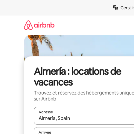
Aller
Certai
directement
au
contenu
Almería : locations de
vacances
Trouvez et réservez des hébergements uniqu
sur Airbnb
Adresse
Lorsque les résultats s'affichent, utilisez les flèc
Arrivée