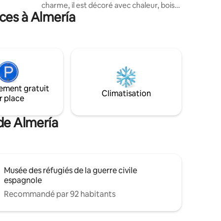
 le plus
charme, il est décoré avec chaleur, bois
ces à Almería
et des touches de couleur qui te feront
te sentir comme chez toi. Son balcon,
avec des vues spectaculaires sur la mer,
vous offre des couchers de soleil
inoubliables. Entouré de bars, de
boutiques et à quelques pas du centre,
c'est l'endroit idéal pour profiter de
l'essence méditerranéenne et vivre une
ement gratuit
expérience unique au bord de la mer.
Climatisation
r place
de Almería
Musée des réfugiés de la guerre civile
espagnole
Recommandé par 92 habitants