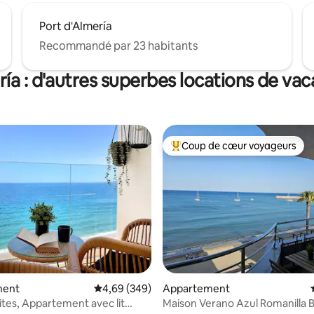
Port d'Almería
Recommandé par 23 habitants
ía : d'autres superbes locations de va
Coup de cœur voyageurs
Coups de cœur voyageurs les p
ment
Évaluation moyenne sur la base de 349 commen
4,69 (349)
Appartement
uites, Appartement avec lit
Maison Verano Azul Romanilla 