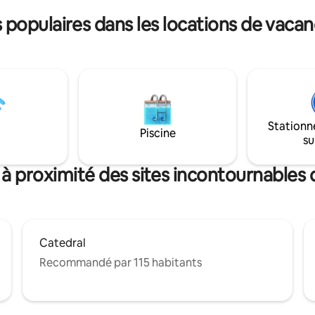
gare -train et bus. L'arrêt de bus
le parc naturel. Elle dispose
proche se situe à 2 minutes.
populaires dans les locations de vacan
res, 3 salles de bains, 2 salons,
r de cinéma, équipements
cuisine extérieure, 2 cheminées,
Stationn
Piscine
su
 à proximité des sites incontournables 
Catedral
Recommandé par 115 habitants