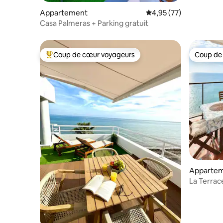
double et 
Appartement
Évaluation moyenne su
4,95 (77)
Casa Palmeras + Parking gratuit
Coup de cœur voyageurs
Coup de
Coups de cœur voyageurs les plus appréciés
Coup de
Apparte
La Terrac
grande te