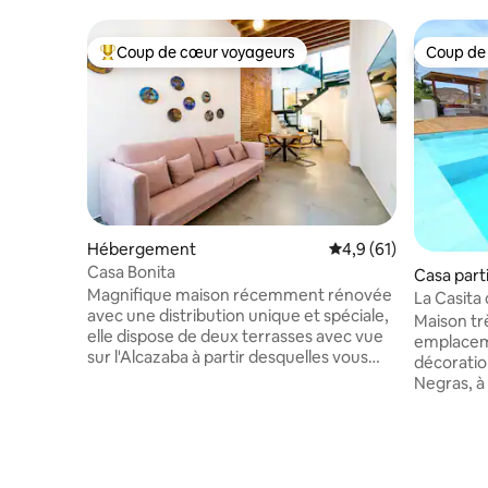
Coup de cœur voyageurs
Coup de
Coups de cœur voyageurs les plus appréciés
Coup de
Hébergement
Évaluation moyenne s
4,9 (61)
Casa Bonita
Casa part
Magnifique maison récemment rénovée
La Casita 
avec une distribution unique et spéciale,
Maison tr
elle dispose de deux terrasses avec vue
emplaceme
sur l'Alcazaba à partir desquelles vous
décoration. Située dans la vill
pourrez profiter d'un petit déjeuner, d'un
Negras, à 
dîner ou tout simplement d'un moment
de la plag
agréable de lecture ou de conversation.
dans une 
La maison dispose d'un salon, d'une
vous pour
cuisine et d'une salle de bain au rez-de-
ciel étoilé
chaussée, d'une chambre avec patio
extérieur