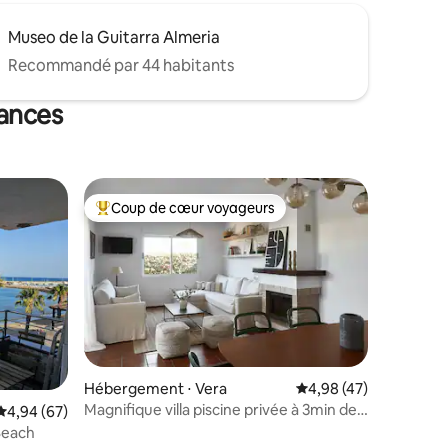
Museo de la Guitarra Almeria
Recommandé par 44 habitants
cances
Coup de cœur voyageurs
lus appréciés
Coups de cœur voyageurs les plus appréciés
Hébergement ⋅ Vera
Évaluation moyenne su
4,98 (47)
Magnifique villa piscine privée à 3min de
taires : 4,69 sur 5
Évaluation moyenne sur la base de 67 commentaires : 4,94 sur 5
4,94 (67)
la plage
Beach