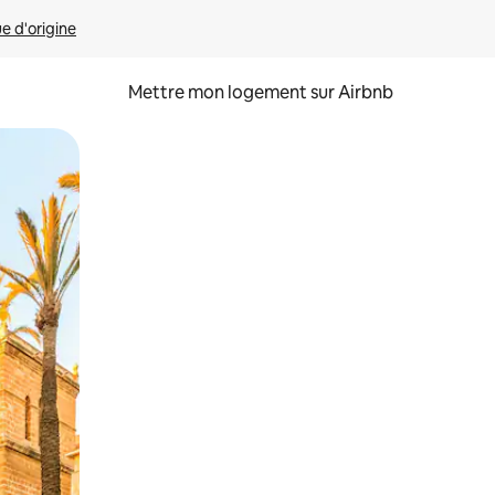
ue d'origine
Mettre mon logement sur Airbnb
sant glisser.