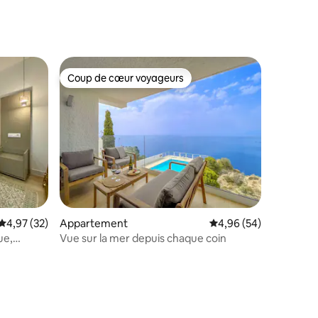
Coup de cœur voyageurs
lus appréciés
Coup de cœur voyageurs
Évaluation moyenne sur la base de 32 commentaires : 4,97 sur 5
4,97 (32)
Appartement
Évaluation moyenne su
4,96 (54)
ue,
Vue sur la mer depuis chaque coin
mmentaires : 5 sur 5