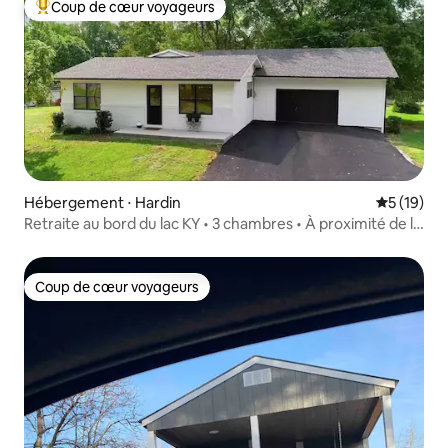
Coup de cœur voyageurs
Coups de cœur voyageurs les plus appréciés
Hébergement ⋅ Hardin
Évaluation
5 (19)
Retraite au bord du lac KY • 3 chambres • À proximité de la
marina et des lieux de pêche
Coup de cœur voyageurs
Coup de cœur voyageurs