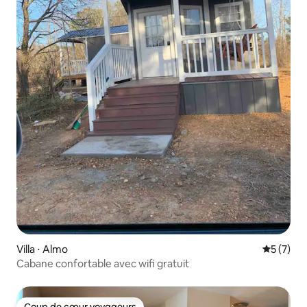
Villa ⋅ Almo
Évaluatio
5 (7)
Cabane confortable avec wifi gratuit