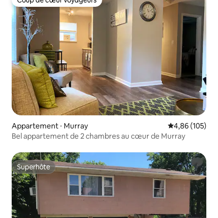
Coup de cœur voyageurs
Coup de cœur voyageurs
Appartement ⋅ Murray
Évaluation moy
4,86 (105)
Bel appartement de 2 chambres au cœur de Murray
Superhôte
Superhôte