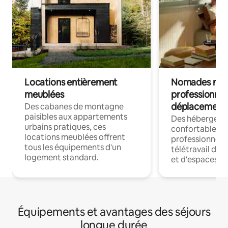
Locations entièrement
Nomades num
meublées
professionnel
déplacement
Des cabanes de montagne
paisibles aux appartements
Des hébergem
urbains pratiques, ces
confortables p
locations meublées offrent
professionnels
tous les équipements d'un
télétravail dis
logement standard.
et d'espaces de
Équipements et avantages des séjours
longue durée