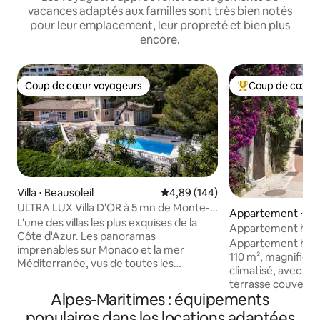
vacances adaptés aux familles sont très bien notés
pour leur emplacement, leur propreté et bien plus
encore.
Coup de cœur voyageurs
Coup de cœur 
Coup de cœur voyageurs
Coups de cœur vo
Villa ⋅ Beausoleil
Évaluation moyenne sur la base 
4,89 (144)
ULTRA LUX Villa D'OR à 5 mn de Monte-
Appartement ⋅ Sai
Carlo, Monaco
L'une des villas les plus exquises de la
Vence
Appartement histo
Côte d'Azur. Les panoramas
maison de Jacque
Appartement histo
imprenables sur Monaco et la mer
110 m², magnifiqu
Méditerranée, vus de toutes les
climatisé, avec ba
chambres, l'ambiance, l'espace
terrasse couverte
extérieur avec l'immense jardin et la
Alpes-Maritimes : équipements
la mer et les mon
piscine feront de votre séjour un
village médiéval. I
populaires dans les locations adaptées
inoubliable ! Les équipements