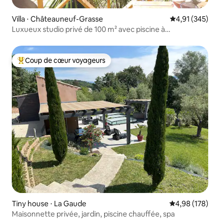
Villa ⋅ Châteauneuf-Grasse
Évaluation moy
4,91 (345)
Luxueux studio privé de 100 m² avec piscine à
débordement
Coup de cœur voyageurs
Coups de cœur voyageurs les plus appréciés
Tiny house ⋅ La Gaude
Évaluation moy
4,98 (178)
Maisonnette privée, jardin, piscine chauffée, spa