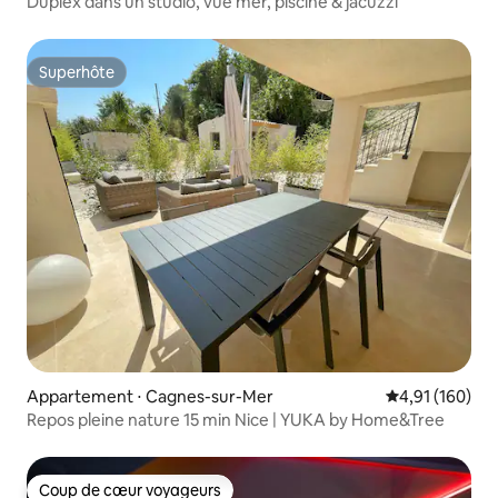
Duplex dans un studio, vue mer, piscine & jacuzzi
Superhôte
Superhôte
Appartement ⋅ Cagnes-sur-Mer
Évaluation moy
4,91 (160)
Repos pleine nature 15 min Nice | YUKA by Home&Tree
Coup de cœur voyageurs