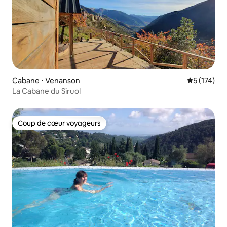
Cabane ⋅ Venanson
Évaluation 
5 (174)
La Cabane du Siruol
Coup de cœur voyageurs
Coup de cœur voyageurs