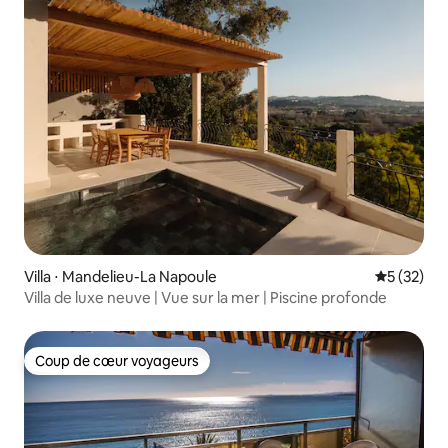
Villa ⋅ Mandelieu-La Napoule
Évaluation
5 (32)
Villa de luxe neuve | Vue sur la mer | Piscine profonde
Coup de cœur voyageurs
Coup de cœur voyageurs