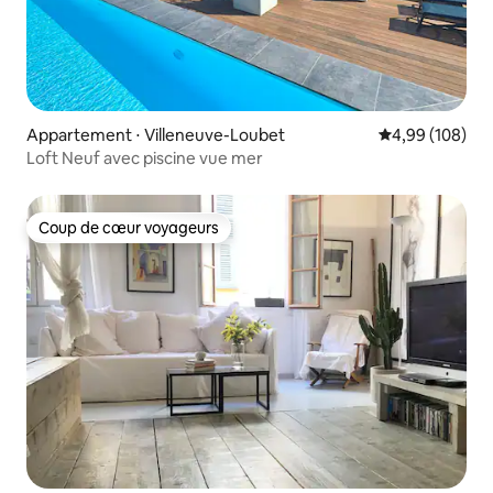
Appartement ⋅ Villeneuve-Loubet
Évaluation moy
4,99 (108)
Loft Neuf avec piscine vue mer
Coup de cœur voyageurs
Coup de cœur voyageurs