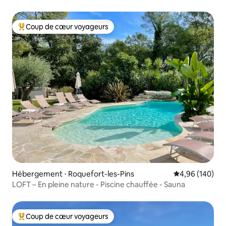
Coup de cœur voyageurs
Coups de cœur voyageurs les plus appréciés
Hébergement ⋅ Roquefort-les-Pins
Évaluation moy
4,96 (140)
LOFT – En pleine nature - Piscine chauffée - Sauna
Coup de cœur voyageurs
Coups de cœur voyageurs les plus appréciés