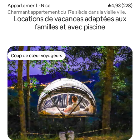
Appartement ⋅ Nice
Évaluation moy
4,93 (228)
Charmant appartement du 17e siècle dans la vieille ville.
Locations de vacances adaptées aux
familles et avec piscine
Coup de cœur voyageurs
Coup de cœur voyageurs