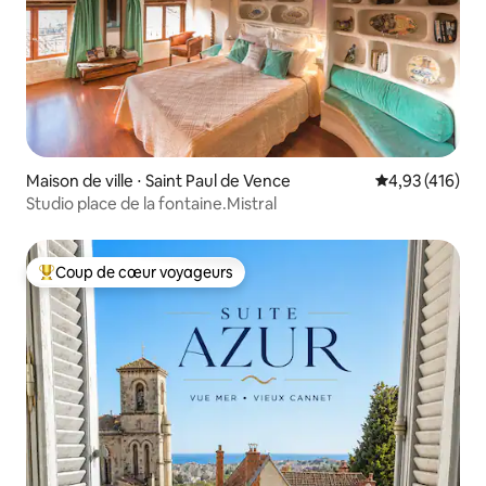
Maison de ville ⋅ Saint Paul de Vence
Évaluation moy
4,93 (416)
Studio place de la fontaine.Mistral
Coup de cœur voyageurs
Coups de cœur voyageurs les plus appréciés