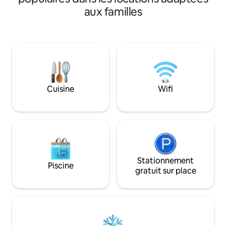
légendaire poète, 
supplémentaires comprennent un
aux familles
français Jacques P
sauna pour 6 personnes, un jacuzzi
dans les années 1940. Réguliè
extérieur chauffé pour 6 personnes, un
salué par Condé 
jacuzzi intérieur et un barbecue au gaz.
l'un des meilleurs 
Un parking à l'intérieur de la propriété
France et présent
est disponible pour 4 à 4 voitures. Elle se
site Web renommé 
trouve à 1 km/5 min en voiture de
design, l'archite
Monaco, de la plage, des restaurants et
intérieur
de la vie nocturne.
Cuisine
Wifi
Stationnement
Piscine
gratuit sur place