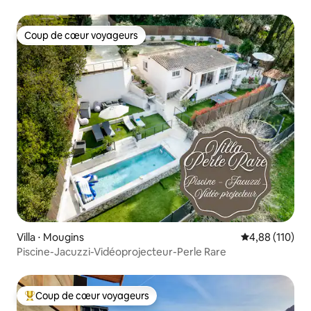
Coup de cœur voyageurs
Coup de cœur voyageurs
Villa ⋅ Mougins
Évaluation moy
4,88 (110)
Piscine-Jacuzzi-Vidéoprojecteur-Perle Rare
Coup de cœur voyageurs
Coups de cœur voyageurs les plus appréciés