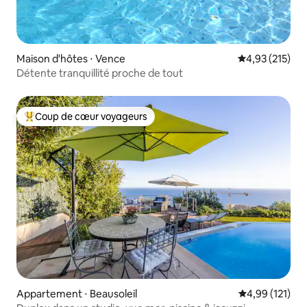
Maison d'hôtes ⋅ Vence
Évaluation moy
4,93 (215)
Détente tranquillité proche de tout
Coup de cœur voyageurs
Coups de cœur voyageurs les plus appréciés
Appartement ⋅ Beausoleil
Évaluation moy
4,99 (121)