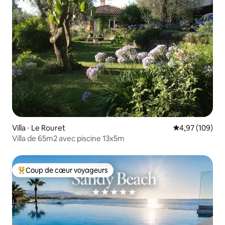
Villa ⋅ Le Rouret
Évaluation moy
4,97 (109)
Villa de 65m2 avec piscine 13x5m
Coup de cœur voyageurs
Coups de cœur voyageurs les plus appréciés