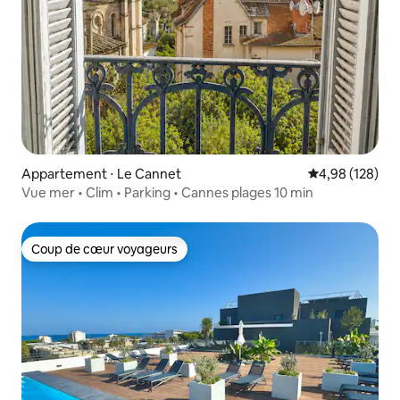
Appartement ⋅ Le Cannet
Évaluation moy
4,98 (128)
Vue mer • Clim • Parking • Cannes plages 10 min
Coup de cœur voyageurs
Coup de cœur voyageurs