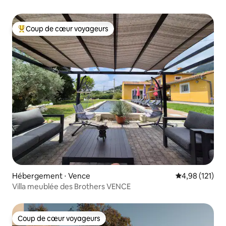
Coup de cœur voyageurs
Coups de cœur voyageurs les plus appréciés
Hébergement ⋅ Vence
Évaluation moy
4,98 (121)
Villa meublée des Brothers VENCE
Coup de cœur voyageurs
Coup de cœur voyageurs