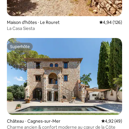
Maison d'hôtes ⋅ Le Rouret
Évaluation moy
4,94 (126)
La Casa Siesta
Superhôte
Superhôte
Château ⋅ Cagnes-sur-Mer
Évaluation mo
4,92 (49)
Charme ancien & confort moderne au cœur de la Côte