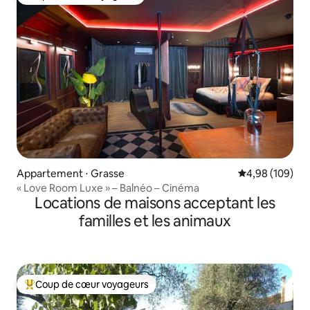
Coup de cœur voyageurs
Appartement ⋅ Grasse
Évaluation moy
4,98 (109)
« Love Room Luxe » – Balnéo – Cinéma
Locations de maisons acceptant les
familles et les animaux
Coup de cœur voyageurs
Coups de cœur voyageurs les plus appréciés