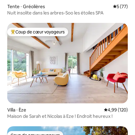
Tente ⋅ Gréolières
Évaluation
5 (77)
Nuit insolite dans les arbres-Soo les étoiles SPA
Coup de cœur voyageurs
Coups de cœur voyageurs les plus appréciés
Villa ⋅ Èze
Évaluation moy
4,99 (120)
Maison de Sarah et Nicolas à Eze ! Endroit heureux !