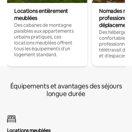
Locations entièrement
Nomades num
meublées
professionnel
déplacement
Des cabanes de montagne
paisibles aux appartements
Des hébergem
urbains pratiques, ces
confortables p
locations meublées offrent
professionnels
tous les équipements d'un
télétravail dis
logement standard.
et d'espaces de
Équipements et avantages des séjours
longue durée
Locations meublées