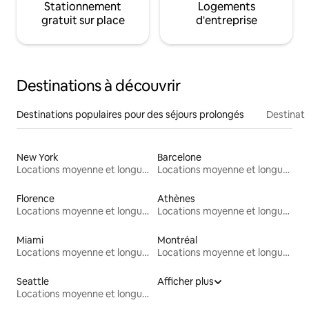
Stationnement
Logements
gratuit sur place
d'entreprise
Destinations à découvrir
Destinations populaires pour des séjours prolongés
Destinati
New York
Barcelone
Locations moyenne et longue durée
Locations moyenne et longue durée
Florence
Athènes
Locations moyenne et longue durée
Locations moyenne et longue durée
Miami
Montréal
Locations moyenne et longue durée
Locations moyenne et longue durée
Seattle
Afficher plus
Locations moyenne et longue durée