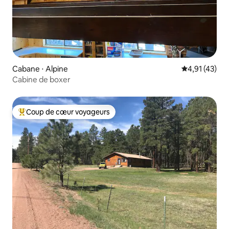
Cabane ⋅ Alpine
Évaluation mo
4,91 (43)
Cabine de boxer
Coup de cœur voyageurs
Coups de cœur voyageurs les plus appréciés