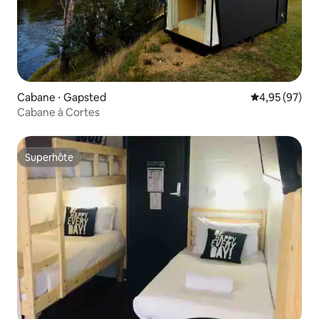
Cabane ⋅ Gapsted
Évaluation mo
4,95 (97)
Cabane à Cortes
Superhôte
Superhôte