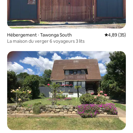
Hébergement ⋅ Tawonga South
Évaluation mo
4,89 (35)
La maison du verger 6 voyageurs 3 lits