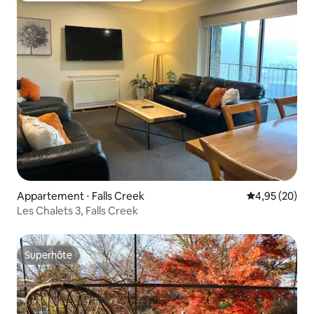
Appartement ⋅ Falls Creek
Évaluation mo
4,95 (20)
Les Chalets 3, Falls Creek
Superhôte
Superhôte