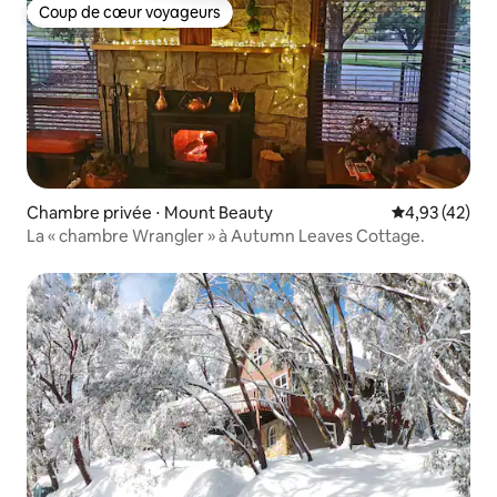
Coup de cœur voyageurs
Coup de cœur voyageurs
Chambre privée ⋅ Mount Beauty
Évaluation mo
4,93 (42)
La « chambre Wrangler » à Autumn Leaves Cottage.