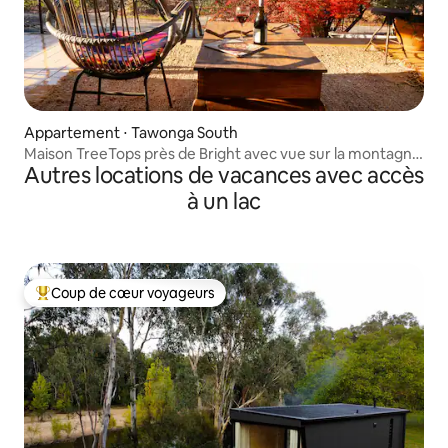
Appartement ⋅ Tawonga South
Maison TreeTops près de Bright avec vue sur la montagne
Autres locations de vacances avec accès
et la piscine
à un lac
Coup de cœur voyageurs
Coups de cœur voyageurs les plus appréciés