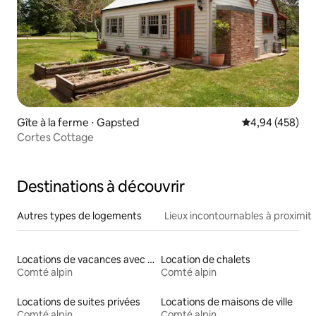
Gîte à la ferme ⋅ Gapsted
Évaluation moy
4,94 (458)
Cortes Cottage
Destinations à découvrir
Autres types de logements
Lieux incontournables à proximit
Locations de vacances avec piscine
Location de chalets
Comté alpin
Comté alpin
Locations de suites privées
Locations de maisons de ville
Comté alpin
Comté alpin