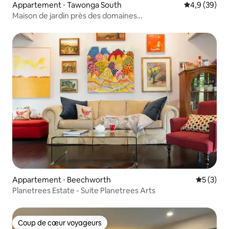
Appartement ⋅ Tawonga South
Évaluation m
4,9 (39)
Maison de jardin près des domaines
skiables | Cheminée | Jacuzzi
Appartement ⋅ Beechworth
Évaluatio
5 (3)
Planetrees Estate - Suite Planetrees Arts
Coup de cœur voyageurs
Coup de cœur voyageurs