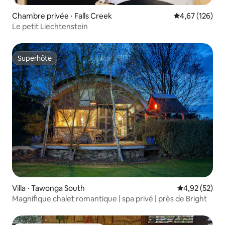
Chambre privée ⋅ Falls Creek
Évaluation moy
4,67 (126)
Le petit Liechtenstein
Superhôte
Superhôte
Villa ⋅ Tawonga South
Évaluation mo
4,92 (52)
Magnifique chalet romantique | spa privé | près de Bright