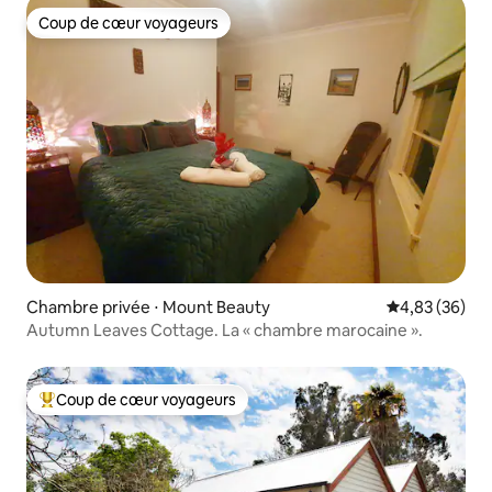
Coup de cœur voyageurs
Coup de cœur voyageurs
Chambre privée ⋅ Mount Beauty
Évaluation mo
4,83 (36)
Autumn Leaves Cottage. La « chambre marocaine ».
Coup de cœur voyageurs
Coups de cœur voyageurs les plus appréciés