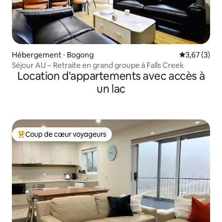
Hébergement ⋅ Bogong
Évaluation m
3,67 (3)
Séjour AU – Retraite en grand groupe à Falls Creek
Location d'appartements avec accès à
un lac
Coup de cœur voyageurs
Coups de cœur voyageurs les plus appréciés