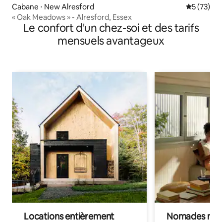
Cabane ⋅ New Alresford
Évaluation
5 (73)
« Oak Meadows » - Alresford, Essex
Le confort d'un chez-soi et des tarifs
mensuels avantageux
Locations entièrement
Nomades num