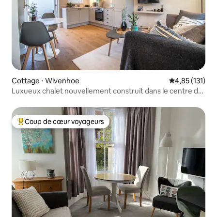
Cottage ⋅ Wivenhoe
Évaluation moy
4,85 (131)
Luxueux chalet nouvellement construit dans le centre de
Wivenhoe
Coup de cœur voyageurs
Coups de cœur voyageurs les plus appréciés