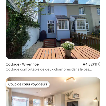
Cottage ⋅ Wivenhoe
Évaluation moy
4,82 (117)
Cottage confortable de deux chambres dans le bas
Wivenhoe
Coup de cœur voyageurs
Coup de cœur voyageurs