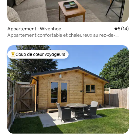
Appartement ⋅ Wivenhoe
Évaluation
5 (14)
Appartement confortable et chaleureux au rez-de-
chaussée à Wivenhoe
Coup de cœur voyageurs
Coups de cœur voyageurs les plus appréciés