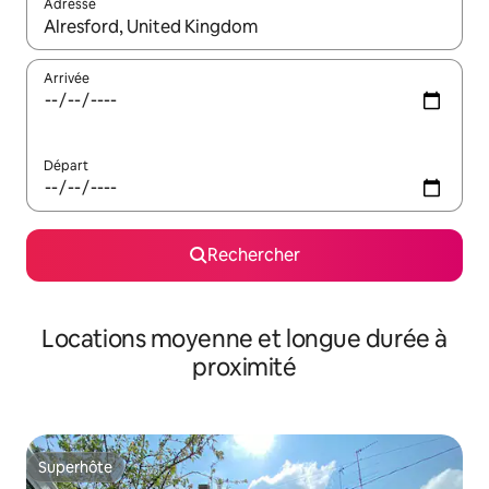
Adresse
Lorsque les résultats s'affichent, utilisez les flèches vers le hau
Arrivée
Départ
Rechercher
Locations moyenne et longue durée à
proximité
Superhôte
Superhôte