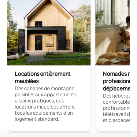
Locations entièrement
Nomades num
meublées
professionnel
déplacement
Des cabanes de montagne
paisibles aux appartements
Des hébergem
urbains pratiques, ces
confortables p
locations meublées offrent
professionnels
tous les équipements d'un
télétravail dis
logement standard.
et d'espaces de