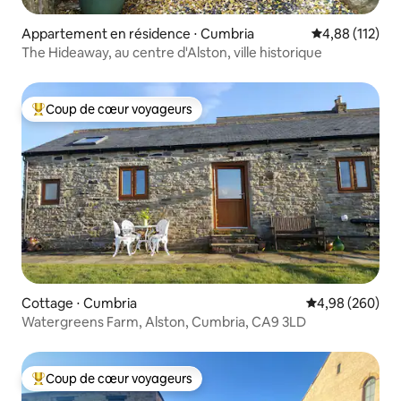
Appartement en résidence ⋅ Cumbria
Évaluation moy
4,88 (112)
The Hideaway, au centre d'Alston, ville historique
Coup de cœur voyageurs
Coups de cœur voyageurs les plus appréciés
Cottage ⋅ Cumbria
Évaluation moy
4,98 (260)
Watergreens Farm, Alston, Cumbria, CA9 3LD
Coup de cœur voyageurs
Coups de cœur voyageurs les plus appréciés