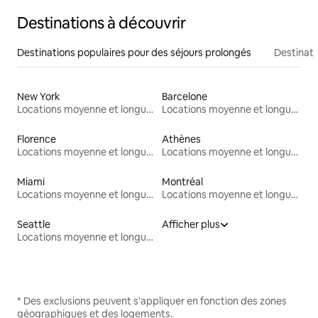
Destinations à découvrir
Destinations populaires pour des séjours prolongés
Destinati
New York
Barcelone
Locations moyenne et longue durée
Locations moyenne et longue durée
Florence
Athènes
Locations moyenne et longue durée
Locations moyenne et longue durée
Miami
Montréal
Locations moyenne et longue durée
Locations moyenne et longue durée
Seattle
Afficher plus
Locations moyenne et longue durée
* Des exclusions peuvent s'appliquer en fonction des zones
géographiques et des logements.