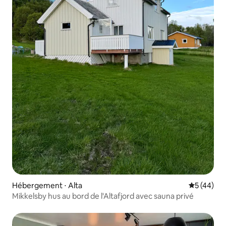
Hébergement ⋅ Alta
Évaluation
5 (44)
Mikkelsby hus au bord de l'Altafjord avec sauna privé