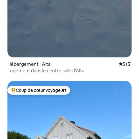
Hébergement ⋅ Alta
Évaluatio
5 (5)
Logement dans le centre-ville d'Alta
Coup de cœur voyageurs
Coups de cœur voyageurs les plus appréciés