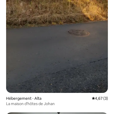
Hébergement ⋅ Alta
Évaluation m
4,67 (3)
La maison d'hôtes de Johan