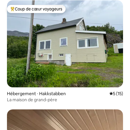
Coup de cœur voyageurs
Coups de cœur voyageurs les plus appréciés
Hébergement ⋅ Hakkstabben
Évaluation
5 (15)
La maison de grand-père