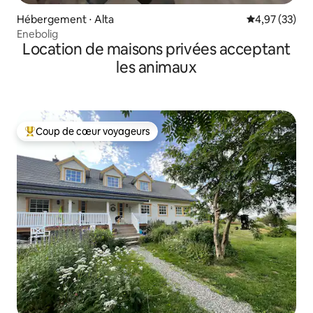
Hébergement ⋅ Alta
Évaluation mo
4,97 (33)
Enebolig
Location de maisons privées acceptant
les animaux
Coup de cœur voyageurs
Coups de cœur voyageurs les plus appréciés