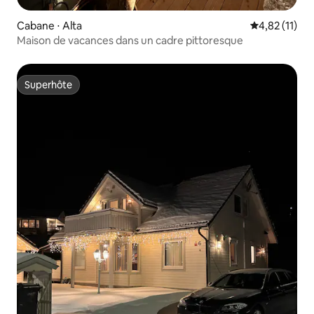
Cabane ⋅ Alta
Évaluation mo
4,82 (11)
Maison de vacances dans un cadre pittoresque
Superhôte
Superhôte