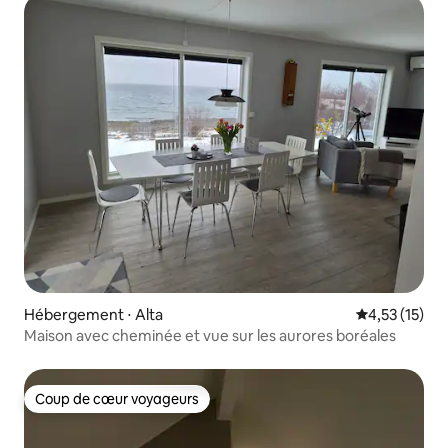
Hébergement ⋅ Alta
Évaluation mo
4,53 (15)
Maison avec cheminée et vue sur les aurores boréales
Coup de cœur voyageurs
Coup de cœur voyageurs