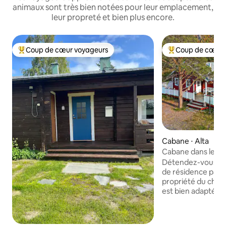
animaux sont très bien notées pour leur emplacement,
leur propreté et bien plus encore.
Coup de cœur voyageurs
Coup de cœur 
Coups de cœur voyageurs les plus appréciés
Coups de cœur vo
Cabane ⋅ Alta
Cabane dans les a
Détendez-vous en 
de résidence paisib
propriété du chale
est bien adapté po
dispose de sa prop
les enfants. La lum
lucarne. Chauffage