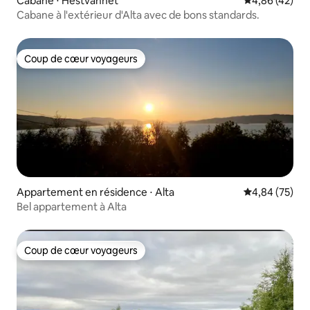
Cabane ⋅ Hestvannet
Évaluation mo
4,86 (42)
Cabane à l'extérieur d'Alta avec de bons standards.
Coup de cœur voyageurs
Coup de cœur voyageurs
Appartement en résidence ⋅ Alta
Évaluation mo
4,84 (75)
Bel appartement à Alta
Coup de cœur voyageurs
Coup de cœur voyageurs