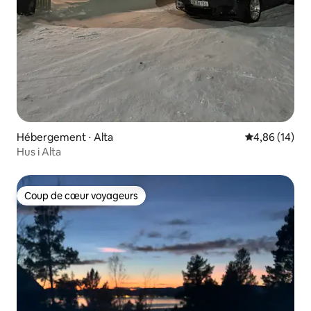
Hébergement ⋅ Alta
Évaluation mo
4,86 (14)
Hus i Alta
Coup de cœur voyageurs
Coup de cœur voyageurs