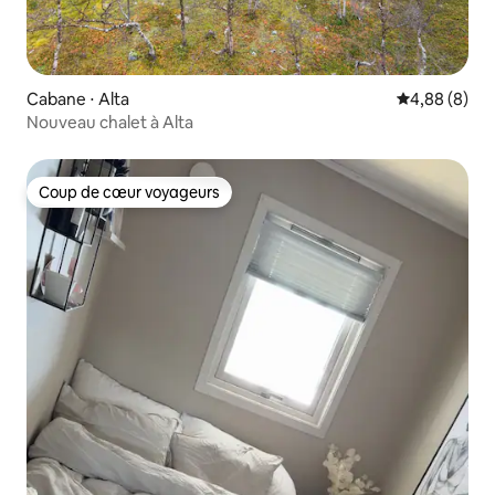
Cabane ⋅ Alta
Évaluation m
4,88 (8)
Nouveau chalet à Alta
Coup de cœur voyageurs
Coup de cœur voyageurs