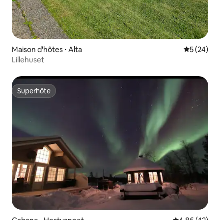
Maison d'hôtes ⋅ Alta
Évaluation
5 (24)
Lillehuset
Superhôte
Superhôte