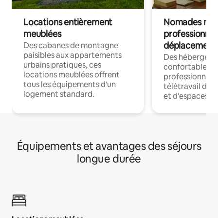
Locations entièrement
Nomades num
meublées
professionnel
déplacement
Des cabanes de montagne
paisibles aux appartements
Des hébergem
urbains pratiques, ces
confortables p
locations meublées offrent
professionnels
tous les équipements d'un
télétravail dis
logement standard.
et d'espaces de
Équipements et avantages des séjours
longue durée