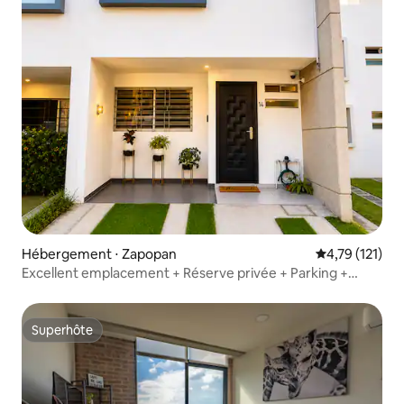
Hébergement ⋅ Zapopan
Évaluation moy
4,79 (121)
Excellent emplacement + Réserve privée + Parking +
Netflix
Superhôte
Superhôte