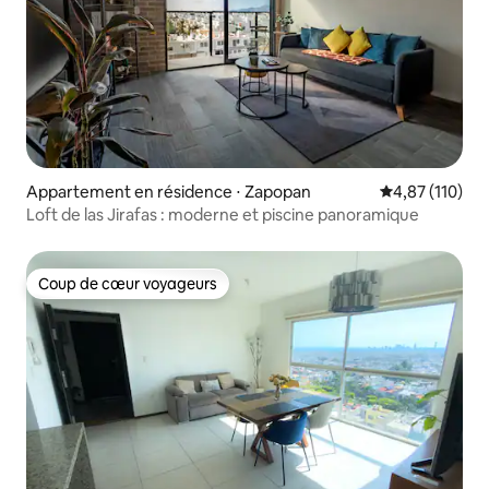
Appartement en résidence ⋅ Zapopan
Évaluation moy
4,87 (110)
Loft de las Jirafas : moderne et piscine panoramique
Coup de cœur voyageurs
Coup de cœur voyageurs