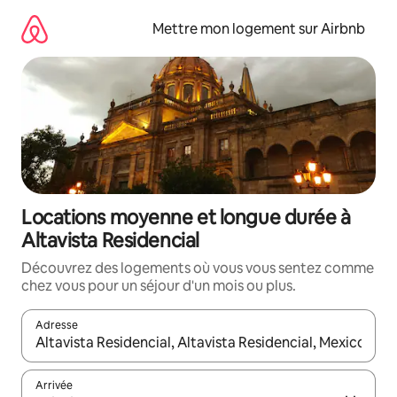
Aller
directement
Mettre mon logement sur Airbnb
au
contenu
Locations moyenne et longue durée à
Altavista Residencial
Découvrez des logements où vous vous sentez comme
chez vous pour un séjour d'un mois ou plus.
Adresse
Lorsque les résultats s'affichent, utilisez les flèches vers le hau
Arrivée