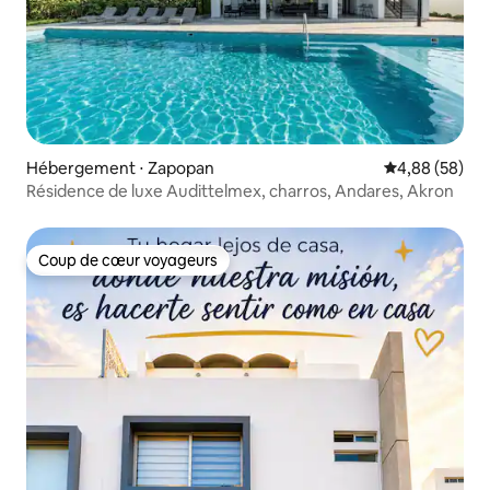
Hébergement ⋅ Zapopan
Évaluation mo
4,88 (58)
Résidence de luxe Audittelmex, charros, Andares, Akron
Coup de cœur voyageurs
Coup de cœur voyageurs