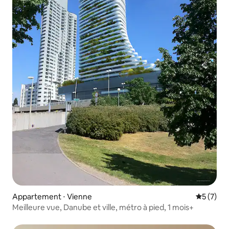
Appartement ⋅ Vienne
Évaluatio
5 (7)
Meilleure vue, Danube et ville, métro à pied, 1 mois+