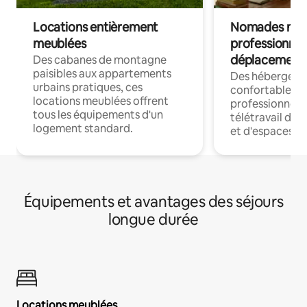
Locations entièrement
Nomades num
meublées
professionnel
déplacement
Des cabanes de montagne
paisibles aux appartements
Des hébergem
urbains pratiques, ces
confortables p
locations meublées offrent
professionnels
tous les équipements d'un
télétravail dis
logement standard.
et d'espaces de
Équipements et avantages des séjours
longue durée
Locations meublées