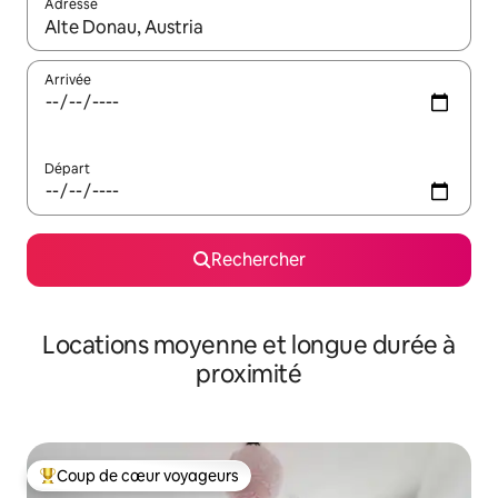
Adresse
Lorsque les résultats s'affichent, utilisez les flèches vers le hau
Arrivée
Départ
Rechercher
Locations moyenne et longue durée à
proximité
Coup de cœur voyageurs
Coups de cœur voyageurs les plus appréciés