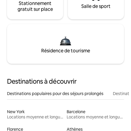
Stationnement
Salle de sport
gratuit sur place
Résidence de tourisme
Destinations à découvrir
Destinations populaires pour des séjours prolongés
Destinati
New York
Barcelone
Locations moyenne et longue durée
Locations moyenne et longue durée
Florence
Athènes