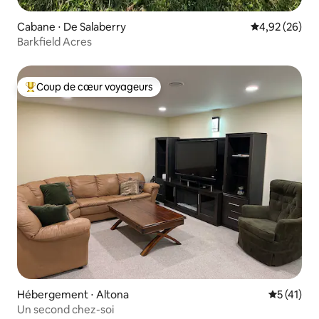
Cabane ⋅ De Salaberry
Évaluation mo
4,92 (26)
Barkfield Acres
Coup de cœur voyageurs
Coups de cœur voyageurs les plus appréciés
Hébergement ⋅ Altona
Évaluation
5 (41)
Un second chez-soi