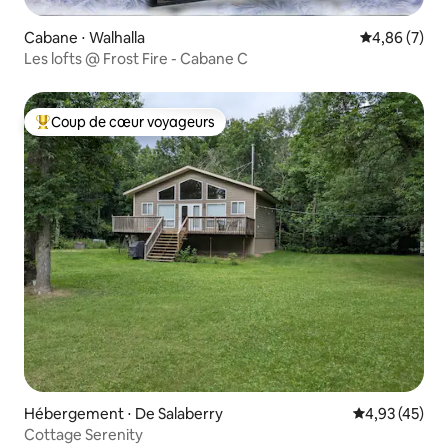
Cabane ⋅ Walhalla
Évaluation m
4,86 (7)
Les lofts @ Frost Fire - Cabane C
Coup de cœur voyageurs
Coups de cœur voyageurs les plus appréciés
Hébergement ⋅ De Salaberry
Évaluation mo
4,93 (45)
Cottage Serenity