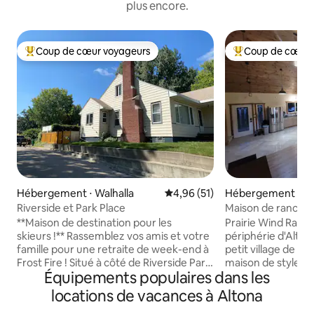
plus encore.
Coup de cœur voyageurs
Coup de cœur 
Coups de cœur voyageurs les plus appréciés
Coups de cœur vo
Hébergement ⋅ Walhalla
Évaluation moyenne sur la base
4,96 (51)
Hébergement ⋅ Rh
Riverside et Park Place
Maison de ranch P
**Maison de destination pour les
Prairie Wind Ranch
skieurs !** Rassemblez vos amis et votre
périphérie d'Alton
famille pour une retraite de week-end à
petit village de G
Frost Fire ! Situé à côté de Riverside Park,
maison de style r
Équipements populaires dans les
le plus récent Airbnb de Walhalla se
2 salles de bain su
trouve à seulement six minutes à pied
dispose de beauc
locations de vacances à Altona
des restaurants, bars et boutiques du
divertir la famille e