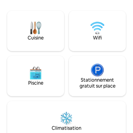
centre-ville. Cette maison
escapades de wee
étonnamment spacieuse offre un
Parfait pour les w
espace de travail calme, un accès facile
les groupes de mar
aux bouées et aux camping-cars en ville.
enterrements de v
Que ce soit pour le ski, la luge, la chasse
jeune fille. Et tout
ou le golf, notre maison est la base idéale
boutiques, des épi
pour votre aventure ! Grand
restaurants et des 
Cuisine
Wifi
stationnement pour motoneige et Razor
Altona est à 2 km,
disponible. Réservez maintenant pour
Morden est à 56 k
une escapade inoubliable !
Wedding Barn est 
Stationnement
Piscine
gratuit sur place
Climatisation