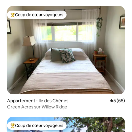
Coup de cœur voyageurs
Coups de cœur voyageurs les plus appréciés
Appartement ⋅ Ile des Chênes
Évaluation
5 (68)
Green Acres sur Willow Ridge
Coup de cœur voyageurs
Coups de cœur voyageurs les plus appréciés